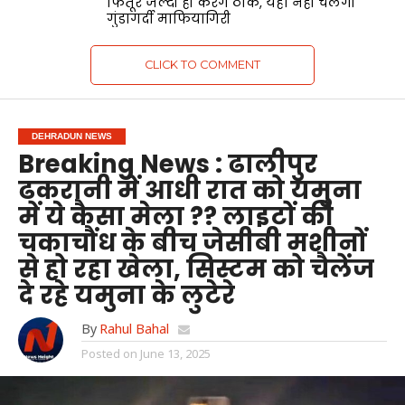
फितूर जल्दी ही करेंगे ठीक, यहाँ नहीं चलेगी
गुंडागर्दी माफियागिरी
CLICK TO COMMENT
DEHRADUN NEWS
Breaking News : ढालीपुर
ढकरानी में आधी रात को यमुना
में ये कैसा मेला ?? लाइटों की
चकाचौंध के बीच जेसीबी मशीनों
से हो रहा खेला, सिस्टम को चैलेंज
दे रहे यमुना के लुटेरे
By
Rahul Bahal
Posted on
June 13, 2025