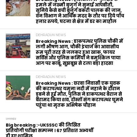
हमले में जख्मी बुजुर्ग ने सुनाई आपबीती,
सुनिये कैसे बची बुजुर्ग बकरी पालक की जान,
वन विभाग ने आर्थिक मदद के‌ तौर पर दिये पाँच
हजार रुपये, घटना से क्षेत्र में डर का माहौल
DEHRADUN NEWS
Breaking News : डाकपत्थर पुलिस चौकी में
लगी भीषण आग, चौकी इंचार्ज का आवासीय
रूम पूरी तरह से जलकर हुआ खाक, फायर
सर्विस और पुलिस कर्मियों ने बमुश्किल पाया
आग पर काबू, सूझबूझ से टला बड़ा हादसा
DEHRADUN NEWS
Breaking News : छरबा निवासी एक युवक
की कटापत्थर यमुना नदी में नहाने के दौरान
डूबने से हुई मौत, पुलिस ने डाकपत्थर बैराज से
बरामद किया शव, दोस्तों संग कटापत्थर घूमने
पहुंचा था मृतक अभिषेक चौहान
उत्तराखंड
Big breaking :-UKSSSC की लिखित
प्रतियोगी परीक्षा सम्पन्न । 67 प्रतिशत अभ्यर्थी
ही हुए शामिल