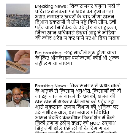
Breaking News : विकासनगर यमुना नदी में
घटित अराजकता पर खबर का हुआ तगड़ा
असर, लगातार खबरों के बाद जागा खनन
विभाग ढकरानी में तीन पट्टे किये सीज, उंची
पहुँच वाले सिंडिकेट के उड़े होश मचा हड़कंप,
जिला खान अधिकारी ऐश्वर्या शाह ने मीडिया
की काॅल अटेंड न कर पाने पर भी दिया जवाब
Big breaking :-छह मार्च से शुरू होगा यात्रा
के लिए ऑनलाइन पंजीकरण, कोई भी शुल्क
नहीं लगाया जाएगा
Breaking News : विकासनगर में क्रशर वालो
के आतंक से किसान भयभीत, किसानों को दी
जा रही जान से मारने की धमकी, खनन की
खन खन में सरकार की साख को पहुंच रहा
भारी नुकसान, खनन विभाग की भूमिका पर
उठे गंभीर सवाल, बड़ा सवाल प्रतिबंधित
आसन वेटलैंड कंजर्वेशन रिजर्व क्षेत्र में कैसे
मिली तमाम स्टोन क्रशर को NOC, रघुनाथ
सिंह नेगी बोले ऐसे लोगों के दिमाग का