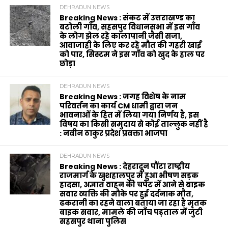
DEHRADUN NEWS
Breaking News : संकट में उत्तराखण्ड का
बटोली गाँव, सहसपुर विधानसभा में इस गाँव
के लोग झेल रहे कालापानी जैसी सजा,
आवाजाही के लिए कर रहे मौत की गहरी खाई
को पार, सिस्टम ने इस गाँव को खुद के हाल पर
छोड़ा
DEHRADUN NEWS
Breaking News : जगह विशेष के नाम
परिवर्तन का कार्य CM धामी द्वारा जन
भावनाओं के हित में लिया गया निर्णय है, इस
विषय का किसी समुदाय से कोई ताल्लुक नहीं है
: नवीन ठाकुर प्रदेश प्रवक्ता भाजपा
DEHRADUN NEWS
Breaking News : देहरादून पौंटा राष्ट्रीय
राजमार्ग के खुशहालपुर में हुआ भीषण सड़क
हादसा, अज्ञात वाहन की चपेट में आने से बाइक
सवार व्यक्ति की मौके पर हुई दर्दनाक मौत,
ढकरानी का रहने वाला बताया जा रहा है मृतक
बाइक सवार, मामले की जाँच पड़ताल में जुटी
सहसपुर थाना पुलिस