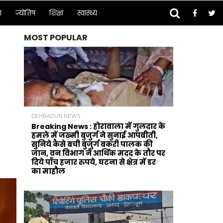
न
ज्योतिष
शिक्षा
स्वास्थ्य
MOST POPULAR
DEHRADUN NEWS
Breaking News : होरावाला में गुलदार के
हमले में जख्मी बुजुर्ग ने सुनाई आपबीती,
सुनिये कैसे बची बुजुर्ग बकरी पालक की
जान, वन विभाग ने आर्थिक मदद के‌ तौर पर
दिये पाँच हजार रुपये, घटना से क्षेत्र में डर
का माहौल