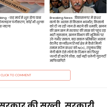
ng :-छह मार्च से शुरू होगा यात्रा
Breaking News : विकासनगर में क्रशर
ऑनलाइन पंजीकरण, कोई भी शुल्क
वालो के आतंक से किसान भयभीत, किसानों
या जाएगा
को दी जा रही जान से मारने की धमकी, खनन
की खन खन में सरकार की साख को पहुंच रहा
भारी नुकसान, खनन विभाग की भूमिका पर
उठे गंभीर सवाल, बड़ा सवाल प्रतिबंधित आसन
वेटलैंड कंजर्वेशन रिजर्व क्षेत्र में कैसे मिली
तमाम स्टोन क्रशर को NOC, रघुनाथ सिंह
नेगी बोले ऐसे लोगों के दिमाग का फितूर
जल्दी ही करेंगे ठीक, यहाँ नहीं चलेगी गुंडागर्दी
माफियागिरी
CLICK TO COMMENT
 सरकार की सख्ती, सरकारी