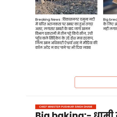
Breaking News : विकासनगर यमुना नदी
Big breaki
में घटित अराजकता पर खबर का हुआ तगड़ा
के लिए 
असर, लगातार खबरों के बाद जागा खनन
नहीं लगा
विभाग ढकरानी में तीन पट्टे किये सीज, उंची
पहुँच वाले सिंडिकेट के उड़े होश मचा हड़कंप,
जिला खान अधिकारी ऐश्वर्या शाह ने मीडिया की
काॅल अटेंड न कर पाने पर भी दिया जवाब
CHIEF MINISTER PUSHKAR SINGH DHAMI
Big baking:- धामी