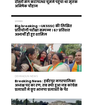
दोस्तों संग कटापत्थर घूमने पहुंचा था मृतक
अभिषेक चौहान
उत्तराखंड
Big breaking :-UKSSSC की लिखित
प्रतियोगी परीक्षा सम्पन्न । 67 प्रतिशत
अभ्यर्थी ही हुए शामिल
DEHRADUN NEWS
Breaking News : हर्बटपुर नगरपालिका
अध्यक्ष पद का रण, तब क्या हुआ जब कांग्रेस
प्रत्याशी ने छूए भाजपा प्रत्याशी के पैर