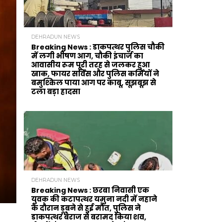
DEHRADUN NEWS
Breaking News : डाकपत्थर पुलिस चौकी
में लगी भीषण आग, चौकी इंचार्ज का
आवासीय रूम पूरी तरह से जलकर हुआ
खाक, फायर सर्विस और पुलिस कर्मियों ने
बमुश्किल पाया आग पर काबू, सूझबूझ से
टला बड़ा हादसा
DEHRADUN NEWS
Breaking News : छरबा निवासी एक
युवक की कटापत्थर यमुना नदी में नहाने
के दौरान डूबने से हुई मौत, पुलिस ने
डाकपत्थर बैराज से बरामद किया शव,