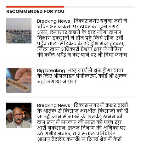
RECOMMENDED FOR YOU
Breaking News : विकासनगर यमुना नदी में
घटित अराजकता पर खबर का हुआ तगड़ा
असर, लगातार खबरों के बाद जागा खनन
विभाग ढकरानी में तीन पट्टे किये सीज, उंची
पहुँच वाले सिंडिकेट के उड़े होश मचा हड़कंप,
जिला खान अधिकारी ऐश्वर्या शाह ने मीडिया
की काॅल अटेंड न कर पाने पर भी दिया जवाब
Big breaking :-छह मार्च से शुरू होगा यात्रा
के लिए ऑनलाइन पंजीकरण, कोई भी शुल्क
नहीं लगाया जाएगा
Breaking News : विकासनगर में क्रशर वालो
के आतंक से किसान भयभीत, किसानों को दी
जा रही जान से मारने की धमकी, खनन की
खन खन में सरकार की साख को पहुंच रहा
भारी नुकसान, खनन विभाग की भूमिका पर
उठे गंभीर सवाल, बड़ा सवाल प्रतिबंधित
आसन वेटलैंड कंजर्वेशन रिजर्व क्षेत्र में कैसे