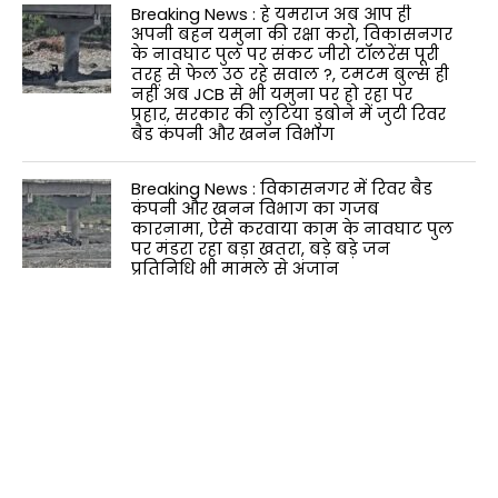
Breaking News : हे यमराज अब आप ही
अपनी बहन यमुना की रक्षा करो, विकासनगर
के नावघाट पुल पर संकट जीरो टॉलरेंस पूरी
तरह से फेल उठ रहे सवाल ?, टमटम बुल्स ही
नहीं अब JCB से भी यमुना पर हो रहा पर
प्रहार, सरकार की लुटिया डुबोने में जुटी रिवर
बैड कंपनी और खनन विभाग
Breaking News : विकासनगर में रिवर बैड
कंपनी और खनन विभाग का गजब
कारनामा, ऐसे करवाया काम के नावघाट पुल
पर मंडरा रहा बड़ा खतरा, बड़े बड़े जन
प्रतिनिधि भी मामले से अंजान
Big breaking :-शिक्षा विभाग में अनुरोध के
आधार पर होंगे स्थानांतरणः डाॅ. धन सिंह रावत
CLICK TO COMMENT