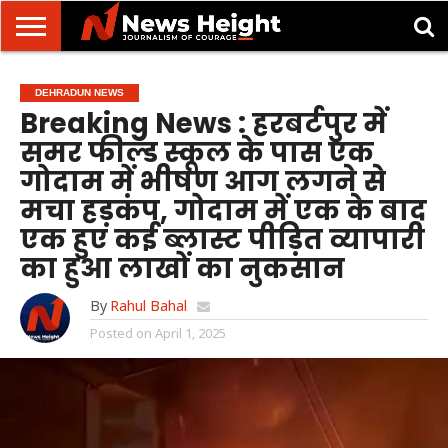
देहरादून/
मसूरी
उत्तराखंड
उत्तरप्रदेश
राष्ट्रीय
अंतरराष्ट्रीय
क्राइम/
खेल/
ज्योतिष
शिक्षा
स्वास्थ्य
DEHRADUN NEWS
दुर्घटना
मनोरंजन
Breaking News : हरबर्टपुर में
समर फील्ड स्कूल के पास एक
गोदाम में भीषण आग लगने से
मचा हड़कंप, गोदाम में एक के बाद
एक हुए कई ब्लास्ट पीड़ित व्यापारी
का हुआ लाखों का नुकसान
By
Rahul Bahal
Posted on
April 1, 2025