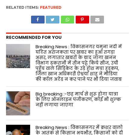
RELATED ITEMS:
FEATURED
RECOMMENDED FOR YOU
Breaking News : विकासनगर यमुना नदी में
घटित अराजकता पर खबर का हुआ तगड़ा
असर, लगातार खबरों के बाद जागा खनन
विभाग ढकरानी में तीन पट्टे किये सीज, उंची
पहुँच वाले सिंडिकेट के उड़े होश मचा हड़कंप,
जिला खान अधिकारी ऐश्वर्या शाह ने मीडिया
की काॅल अटेंड न कर पाने पर भी दिया जवाब
Big breaking :-छह मार्च से शुरू होगा यात्रा
के लिए ऑनलाइन पंजीकरण, कोई भी शुल्क
नहीं लगाया जाएगा
Breaking News : विकासनगर में क्रशर वालो
के आतंक से किसान भयभीत, किसानों को दी