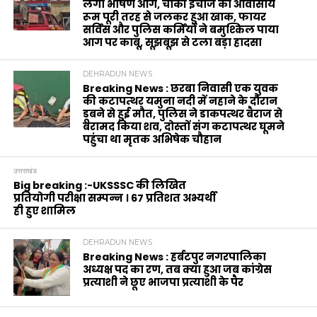
लगी भीषण आग, चौकी इंचार्ज का आवासीय
रूम पूरी तरह से जलकर हुआ खाक, फायर
सर्विस और पुलिस कर्मियों ने बमुश्किल पाया
आग पर काबू, सूझबूझ से टला बड़ा हादसा
DEHRADUN NEWS
Breaking News : छरबा निवासी एक युवक
की कटापत्थर यमुना नदी में नहाने के दौरान
डूबने से हुई मौत, पुलिस ने डाकपत्थर बैराज से
बरामद किया शव, दोस्तों संग कटापत्थर घूमने
पहुंचा था मृतक अभिषेक चौहान
उत्तराखंड
Big breaking :-UKSSSC की लिखित
प्रतियोगी परीक्षा सम्पन्न । 67 प्रतिशत अभ्यर्थी
ही हुए शामिल
DEHRADUN NEWS
Breaking News : हर्बटपुर नगरपालिका
अध्यक्ष पद का रण, तब क्या हुआ जब कांग्रेस
प्रत्याशी ने छूए भाजपा प्रत्याशी के पैर