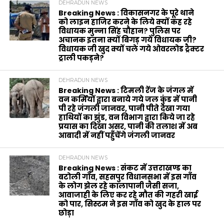
DEHRADUN NEWS
Breaking News : विकासनगर के पूरे थाने
को लाइन हाजिर करने के लिये क्यों कह रहे
विधायक मुन्ना सिंह चौहान? पुलिस पर
अचानक इतना क्यों बिगड़ गये विधायक जी?
विधायक जी खुद क्यों चले गये ओवरलोड ट्रैक्टर
ट्राली पकड़ने?
DEHRADUN NEWS
Breaking News : टिमली रेंज के जंगल में
वन कर्मियों द्वारा बनाये गये जल कुंड में पानी
पी रहे जंगली जानवर, पानी पीते देखा गया
हाथियों का झुंड, वन विभाग द्वारा किये जा रहे
प्रयास का दिखा असर, पानी की तलाश में अब
आबादी में नहीं पहुँचेंगे जंगली जानवर
DEHRADUN NEWS
Breaking News : संकट में उत्तराखण्ड का
बटोली गाँव, सहसपुर विधानसभा में इस गाँव
के लोग झेल रहे कालापानी जैसी सजा,
आवाजाही के लिए कर रहे मौत की गहरी खाई
को पार, सिस्टम ने इस गाँव को खुद के हाल पर
छोड़ा