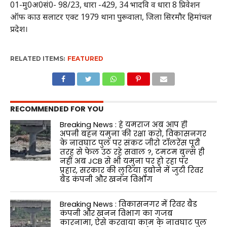
01-मु0अ0सं0- 98/23, धारा -429, 34 भादवि व धारा 8 प्रिवेशन
ऑफ काउ सलाटर एक्ट 1979 थाना पुरूवाला, जिला सिरमौर हिमांचल
प्रदेश।
RELATED ITEMS:
FEATURED
RECOMMENDED FOR YOU
Breaking News : हे यमराज अब आप ही
अपनी बहन यमुना की रक्षा करो, विकासनगर
के नावघाट पुल पर संकट जीरो टॉलरेंस पूरी
तरह से फेल उठ रहे सवाल ?, टमटम बुल्स ही
नहीं अब JCB से भी यमुना पर हो रहा पर
प्रहार, सरकार की लुटिया डुबोने में जुटी रिवर
बैड कंपनी और खनन विभाग
Breaking News : विकासनगर में रिवर बैड
कंपनी और खनन विभाग का गजब
कारनामा, ऐसे करवाया काम के नावघाट पुल