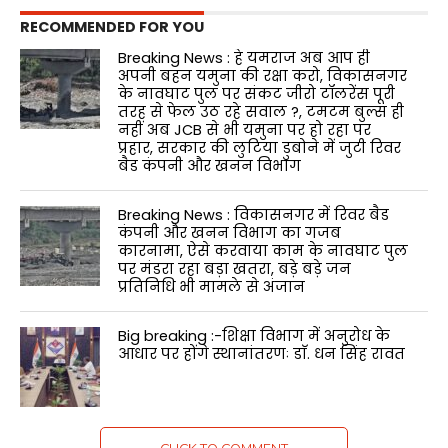
RECOMMENDED FOR YOU
Breaking News : हे यमराज अब आप ही
अपनी बहन यमुना की रक्षा करो, विकासनगर
के नावघाट पुल पर संकट जीरो टॉलरेंस पूरी
तरह से फेल उठ रहे सवाल ?, टमटम बुल्स ही
नहीं अब JCB से भी यमुना पर हो रहा पर
प्रहार, सरकार की लुटिया डुबोने में जुटी रिवर
बैड कंपनी और खनन विभाग
Breaking News : विकासनगर में रिवर बैड
कंपनी और खनन विभाग का गजब
कारनामा, ऐसे करवाया काम के नावघाट पुल
पर मंडरा रहा बड़ा खतरा, बड़े बड़े जन
प्रतिनिधि भी मामले से अंजान
Big breaking :-शिक्षा विभाग में अनुरोध के
आधार पर होंगे स्थानांतरणः डाॅ. धन सिंह रावत