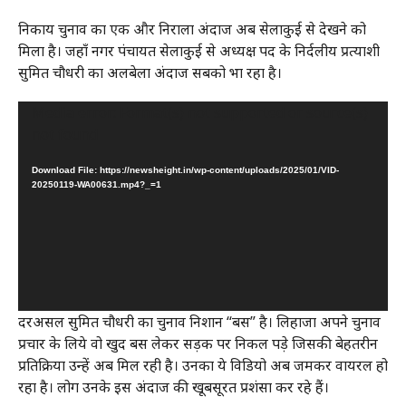
निकाय चुनाव का एक और निराला अंदाज अब सेलाकुई से देखने को
मिला है। जहाँ नगर पंचायत सेलाकुई से अध्यक्ष पद के निर्दलीय प्रत्याशी
सुमित चौधरी का अलबेला अंदाज सबको भा रहा है।
Video
Media error: Format(s) not supported or source(s)
Player
not found
Download File: https://newsheight.in/wp-content/uploads/2025/01/VID-
20250119-WA00631.mp4?_=1
दरअसल सुमित चौधरी का चुनाव निशान “बस” है। लिहाजा अपने चुनाव
प्रचार के लिये वो खुद बस लेकर सड़क पर निकल पड़े जिसकी बेहतरीन
प्रतिक्रिया उन्हें अब मिल‌ रही है। उनका ये विडियो अब जमकर वायरल हो
रहा है। लोग उनके इस अंदाज की खूबसूरत प्रशंसा कर रहे हैं।