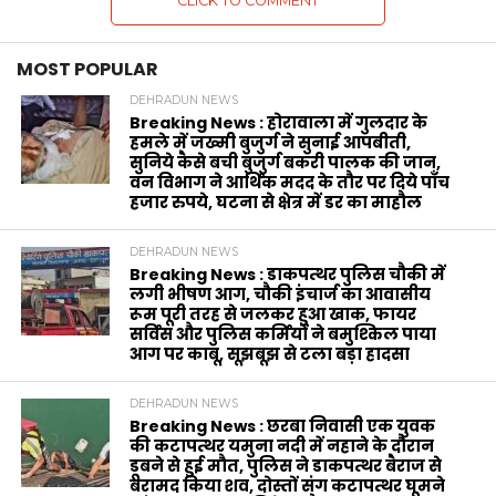
CLICK TO COMMENT
MOST POPULAR
DEHRADUN NEWS
Breaking News : होरावाला में गुलदार के
हमले में जख्मी बुजुर्ग ने सुनाई आपबीती,
सुनिये कैसे बची बुजुर्ग बकरी पालक की जान,
वन विभाग ने आर्थिक मदद के‌ तौर पर दिये पाँच
हजार रुपये, घटना से क्षेत्र में डर का माहौल
DEHRADUN NEWS
Breaking News : डाकपत्थर पुलिस चौकी में
लगी भीषण आग, चौकी इंचार्ज का आवासीय
रूम पूरी तरह से जलकर हुआ खाक, फायर
सर्विस और पुलिस कर्मियों ने बमुश्किल पाया
आग पर काबू, सूझबूझ से टला बड़ा हादसा
DEHRADUN NEWS
Breaking News : छरबा निवासी एक युवक
की कटापत्थर यमुना नदी में नहाने के दौरान
डूबने से हुई मौत, पुलिस ने डाकपत्थर बैराज से
बरामद किया शव, दोस्तों संग कटापत्थर घूमने