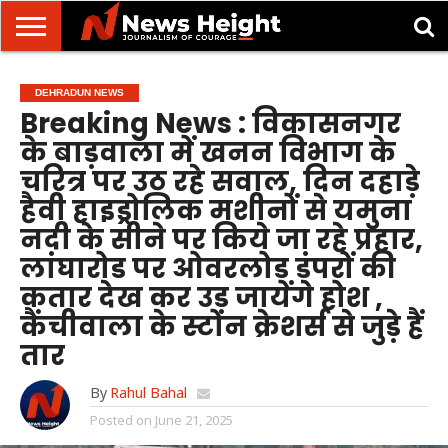
देहरादून/
मसूरी
उत्तराखंड
उत्तरप्रदेश
राष्ट्रीय
अंतरराष्ट्रीय
क्राइम/
खेल/
ज्योतिष
शिक्षा
स्वास्थ्य
DEHRADUN NEWS
दुर्घटना
मनोरंजन
Breaking News : विकासनगर
के बाड़वाला में खनन विभाग के
चरित्र पर उठ रहे सवाल, दिन दहाड़े
हैवी हाइड्रोलिक मशीनों से यमुना
नदी के सीने पर किये जा रहे प्रहार,
लांघारोड पर ओवरलोड डंपरों की
कतार देख कर उड़ जायेंगे होश ,
कैंचीवाला के स्टोन क्रेशर्स से जुड़े हैं
तार
By
Rahul Bahal
Posted on
June 21, 2025