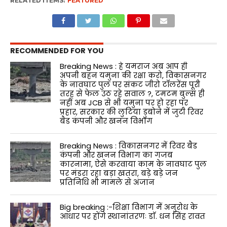
RELATED ITEMS:
FEATURED
RECOMMENDED FOR YOU
Breaking News : हे यमराज अब आप ही
अपनी बहन यमुना की रक्षा करो, विकासनगर
के नावघाट पुल पर संकट जीरो टॉलरेंस पूरी
तरह से फेल उठ रहे सवाल ?, टमटम बुल्स ही
नहीं अब JCB से भी यमुना पर हो रहा पर
प्रहार, सरकार की लुटिया डुबोने में जुटी रिवर
बैड कंपनी और खनन विभाग
Breaking News : विकासनगर में रिवर बैड
कंपनी और खनन विभाग का गजब
कारनामा, ऐसे करवाया काम के नावघाट पुल
पर मंडरा रहा बड़ा खतरा, बड़े बड़े जन
प्रतिनिधि भी मामले से अंजान
Big breaking :-शिक्षा विभाग में अनुरोध के
आधार पर होंगे स्थानांतरणः डाॅ. धन सिंह रावत