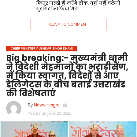
फितूर जल्दी ही करेंगे ठीक, यहाँ नहीं चलेगी
गुंडागर्दी माफियागिरी
CLICK TO COMMENT
CHIEF MINISTER PUSHKAR SINGH DHAMI
Big breaking:- मुख्यमंत्री धामी
ने विदेशी मेहमानों का भराड़ीसैंण,
में किया स्वागत, विदेशों से आए
डेलिगेट्स के बीच बताई उत्तराखंड
की विशेषताएं
By
News Height
Posted on
June 20, 2025