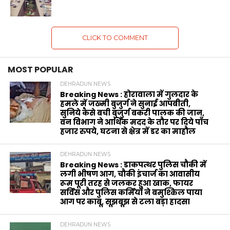
CLICK TO COMMENT
MOST POPULAR
DEHRADUN NEWS
Breaking News : होरावाला में गुलदार के
हमले में जख्मी बुजुर्ग ने सुनाई आपबीती,
सुनिये कैसे बची बुजुर्ग बकरी पालक की जान,
वन विभाग ने आर्थिक मदद के‌ तौर पर दिये पाँच
हजार रुपये, घटना से क्षेत्र में डर का माहौल
DEHRADUN NEWS
Breaking News : डाकपत्थर पुलिस चौकी में
लगी भीषण आग, चौकी इंचार्ज का आवासीय
रूम पूरी तरह से जलकर हुआ खाक, फायर
सर्विस और पुलिस कर्मियों ने बमुश्किल पाया
आग पर काबू, सूझबूझ से टला बड़ा हादसा
DEHRADUN NEWS