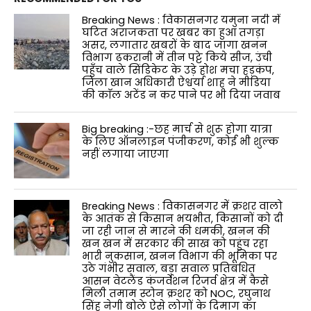
Breaking News : विकासनगर यमुना नदी में
घटित अराजकता पर खबर का हुआ तगड़ा
असर, लगातार खबरों के बाद जागा खनन
विभाग ढकरानी में तीन पट्टे किये सीज, उंची
पहुँच वाले सिंडिकेट के उड़े होश मचा हड़कंप,
जिला खान अधिकारी ऐश्वर्या शाह ने मीडिया
की काॅल अटेंड न कर पाने पर भी दिया जवाब
Big breaking :-छह मार्च से शुरू होगा यात्रा
के लिए ऑनलाइन पंजीकरण, कोई भी शुल्क
नहीं लगाया जाएगा
Breaking News : विकासनगर में क्रशर वालो
के आतंक से किसान भयभीत, किसानों को दी
जा रही जान से मारने की धमकी, खनन की
खन खन में सरकार की साख को पहुंच रहा
भारी नुकसान, खनन विभाग की भूमिका पर
उठे गंभीर सवाल, बड़ा सवाल प्रतिबंधित
आसन वेटलैंड कंजर्वेशन रिजर्व क्षेत्र में कैसे
मिली तमाम स्टोन क्रशर को NOC, रघुनाथ
सिंह नेगी बोले ऐसे लोगों के दिमाग का