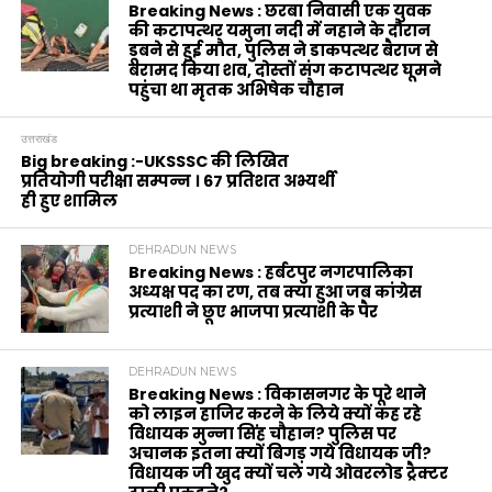
Breaking News : छरबा निवासी एक युवक
की कटापत्थर यमुना नदी में नहाने के दौरान
डूबने से हुई मौत, पुलिस ने डाकपत्थर बैराज से
बरामद किया शव, दोस्तों संग कटापत्थर घूमने
पहुंचा था मृतक अभिषेक चौहान
उत्तराखंड
Big breaking :-UKSSSC की लिखित
प्रतियोगी परीक्षा सम्पन्न । 67 प्रतिशत अभ्यर्थी
ही हुए शामिल
DEHRADUN NEWS
Breaking News : हर्बटपुर नगरपालिका
अध्यक्ष पद का रण, तब क्या हुआ जब कांग्रेस
प्रत्याशी ने छूए भाजपा प्रत्याशी के पैर
DEHRADUN NEWS
Breaking News : विकासनगर के पूरे थाने
को लाइन हाजिर करने के लिये क्यों कह रहे
विधायक मुन्ना सिंह चौहान? पुलिस पर
अचानक इतना क्यों बिगड़ गये विधायक जी?
विधायक जी खुद क्यों चले गये ओवरलोड ट्रैक्टर