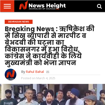
देहरादून/
मसूरी
उत्तराखंड
उत्तरप्रदेश
राष्ट्रीय
अंतरराष्ट्रीय
क्राइम/
खेल/
ज्योतिष
शिक्षा
स्वास्थ्य
DEHRADUN NEWS
दुर्घटना
मनोरंजन
Breaking News : ऋषिकेश की
मे सिख व्यापारी से मारपीट व
बेअदबी की घटना का
विकासनगर में हुआ विरोध,
कांग्रेस ने कार्यवाही के लिये
मुख्यमंत्री को भेजा ज्ञापन
By
Rahul Bahal
Posted on
March 4, 2025