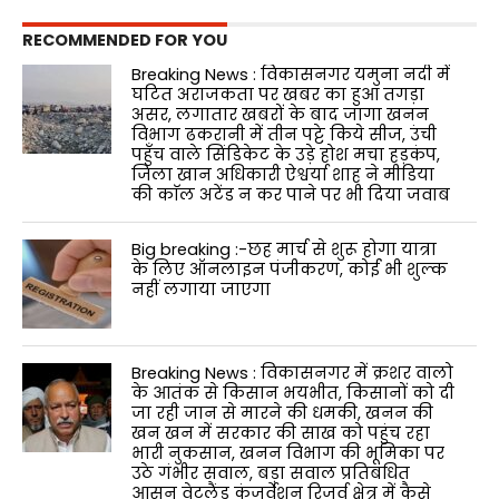
RECOMMENDED FOR YOU
Breaking News : विकासनगर यमुना नदी में
घटित अराजकता पर खबर का हुआ तगड़ा
असर, लगातार खबरों के बाद जागा खनन
विभाग ढकरानी में तीन पट्टे किये सीज, उंची
पहुँच वाले सिंडिकेट के उड़े होश मचा हड़कंप,
जिला खान अधिकारी ऐश्वर्या शाह ने मीडिया
की काॅल अटेंड न कर पाने पर भी दिया जवाब
Big breaking :-छह मार्च से शुरू होगा यात्रा
के लिए ऑनलाइन पंजीकरण, कोई भी शुल्क
नहीं लगाया जाएगा
Breaking News : विकासनगर में क्रशर वालो
के आतंक से किसान भयभीत, किसानों को दी
जा रही जान से मारने की धमकी, खनन की
खन खन में सरकार की साख को पहुंच रहा
भारी नुकसान, खनन विभाग की भूमिका पर
उठे गंभीर सवाल, बड़ा सवाल प्रतिबंधित
आसन वेटलैंड कंजर्वेशन रिजर्व क्षेत्र में कैसे