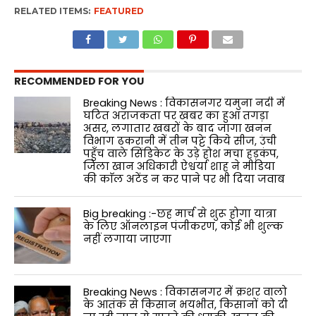
RELATED ITEMS:
FEATURED
RECOMMENDED FOR YOU
Breaking News : विकासनगर यमुना नदी में
घटित अराजकता पर खबर का हुआ तगड़ा
असर, लगातार खबरों के बाद जागा खनन
विभाग ढकरानी में तीन पट्टे किये सीज, उंची
पहुँच वाले सिंडिकेट के उड़े होश मचा हड़कंप,
जिला खान अधिकारी ऐश्वर्या शाह ने मीडिया
की काॅल अटेंड न कर पाने पर भी दिया जवाब
Big breaking :-छह मार्च से शुरू होगा यात्रा
के लिए ऑनलाइन पंजीकरण, कोई भी शुल्क
नहीं लगाया जाएगा
Breaking News : विकासनगर में क्रशर वालो
के आतंक से किसान भयभीत, किसानों को दी