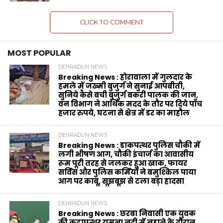
CLICK TO COMMENT
MOST POPULAR
DEHRADUN NEWS
Breaking News : होरावाला में गुलदार के
हमले में जख्मी बुजुर्ग ने सुनाई आपबीती,
सुनिये कैसे बची बुजुर्ग बकरी पालक की जान,
वन विभाग ने आर्थिक मदद के‌ तौर पर दिये पाँच
हजार रुपये, घटना से क्षेत्र में डर का माहौल
DEHRADUN NEWS
Breaking News : डाकपत्थर पुलिस चौकी में
लगी भीषण आग, चौकी इंचार्ज का आवासीय
रूम पूरी तरह से जलकर हुआ खाक, फायर
सर्विस और पुलिस कर्मियों ने बमुश्किल पाया
आग पर काबू, सूझबूझ से टला बड़ा हादसा
DEHRADUN NEWS
Breaking News : छरबा निवासी एक युवक
की कटापत्थर यमुना नदी में नहाने के दौरान