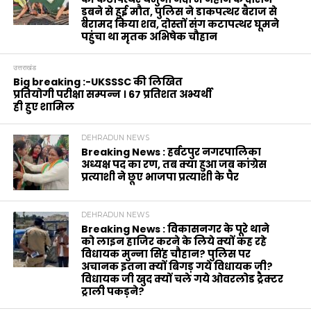
डूबने से हुई मौत, पुलिस ने डाकपत्थर बैराज से
बरामद किया शव, दोस्तों संग कटापत्थर घूमने
पहुंचा था मृतक अभिषेक चौहान
उत्तराखंड
Big breaking :-UKSSSC की लिखित
प्रतियोगी परीक्षा सम्पन्न । 67 प्रतिशत अभ्यर्थी
ही हुए शामिल
DEHRADUN NEWS
Breaking News : हर्बटपुर नगरपालिका
अध्यक्ष पद का रण, तब क्या हुआ जब कांग्रेस
प्रत्याशी ने छूए भाजपा प्रत्याशी के पैर
DEHRADUN NEWS
Breaking News : विकासनगर के पूरे थाने
को लाइन हाजिर करने के लिये क्यों कह रहे
विधायक मुन्ना सिंह चौहान? पुलिस पर
अचानक इतना क्यों बिगड़ गये विधायक जी?
विधायक जी खुद क्यों चले गये ओवरलोड ट्रैक्टर
ट्राली पकड़ने?