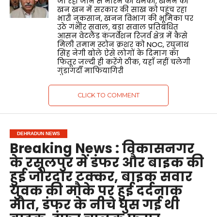
जा रही जान से मारने की धमकी, खनन की
खन खन में सरकार की साख को पहुंच रहा
भारी नुकसान, खनन विभाग की भूमिका पर
उठे गंभीर सवाल, बड़ा सवाल प्रतिबंधित
आसन वेटलैंड कंजर्वेशन रिजर्व क्षेत्र में कैसे
मिली तमाम स्टोन क्रशर को NOC, रघुनाथ
सिंह नेगी बोले ऐसे लोगों के दिमाग का
फितूर जल्दी ही करेंगे ठीक, यहाँ नहीं चलेगी
गुंडागर्दी माफियागिरी
CLICK TO COMMENT
DEHRADUN NEWS
Breaking News : विकासनगर
के रसूलपुर में डंफर और बाइक की
हुई जोरदार टक्कर, बाइक सवार
युवक की मौके पर हुई दर्दनाक
मौत, डंफर के नीचे घुस गई थी