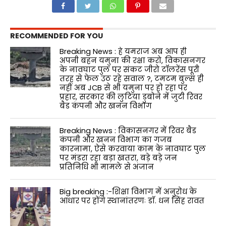
RECOMMENDED FOR YOU
Breaking News : हे यमराज अब आप ही
अपनी बहन यमुना की रक्षा करो, विकासनगर
के नावघाट पुल पर संकट जीरो टॉलरेंस पूरी
तरह से फेल उठ रहे सवाल ?, टमटम बुल्स ही
नहीं अब JCB से भी यमुना पर हो रहा पर
प्रहार, सरकार की लुटिया डुबोने में जुटी रिवर
बैड कंपनी और खनन विभाग
Breaking News : विकासनगर में रिवर बैड
कंपनी और खनन विभाग का गजब
कारनामा, ऐसे करवाया काम के नावघाट पुल
पर मंडरा रहा बड़ा खतरा, बड़े बड़े जन
प्रतिनिधि भी मामले से अंजान
Big breaking :-शिक्षा विभाग में अनुरोध के
आधार पर होंगे स्थानांतरणः डाॅ. धन सिंह रावत