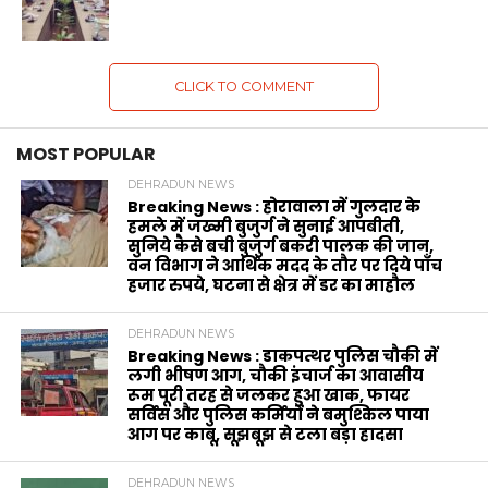
CLICK TO COMMENT
MOST POPULAR
DEHRADUN NEWS
Breaking News : होरावाला में गुलदार के
हमले में जख्मी बुजुर्ग ने सुनाई आपबीती,
सुनिये कैसे बची बुजुर्ग बकरी पालक की जान,
वन विभाग ने आर्थिक मदद के‌ तौर पर दिये पाँच
हजार रुपये, घटना से क्षेत्र में डर का माहौल
DEHRADUN NEWS
Breaking News : डाकपत्थर पुलिस चौकी में
लगी भीषण आग, चौकी इंचार्ज का आवासीय
रूम पूरी तरह से जलकर हुआ खाक, फायर
सर्विस और पुलिस कर्मियों ने बमुश्किल पाया
आग पर काबू, सूझबूझ से टला बड़ा हादसा
DEHRADUN NEWS