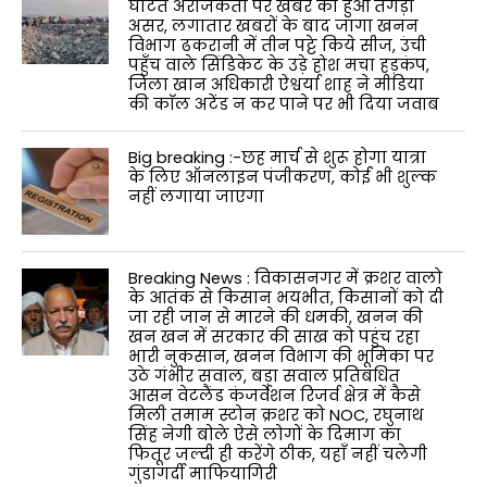
घटित अराजकता पर खबर का हुआ तगड़ा
असर, लगातार खबरों के बाद जागा खनन
विभाग ढकरानी में तीन पट्टे किये सीज, उंची
पहुँच वाले सिंडिकेट के उड़े होश मचा हड़कंप,
जिला खान अधिकारी ऐश्वर्या शाह ने मीडिया
की काॅल अटेंड न कर पाने पर भी दिया जवाब
Big breaking :-छह मार्च से शुरू होगा यात्रा
के लिए ऑनलाइन पंजीकरण, कोई भी शुल्क
नहीं लगाया जाएगा
Breaking News : विकासनगर में क्रशर वालो
के आतंक से किसान भयभीत, किसानों को दी
जा रही जान से मारने की धमकी, खनन की
खन खन में सरकार की साख को पहुंच रहा
भारी नुकसान, खनन विभाग की भूमिका पर
उठे गंभीर सवाल, बड़ा सवाल प्रतिबंधित
आसन वेटलैंड कंजर्वेशन रिजर्व क्षेत्र में कैसे
मिली तमाम स्टोन क्रशर को NOC, रघुनाथ
सिंह नेगी बोले ऐसे लोगों के दिमाग का
फितूर जल्दी ही करेंगे ठीक, यहाँ नहीं चलेगी
गुंडागर्दी माफियागिरी