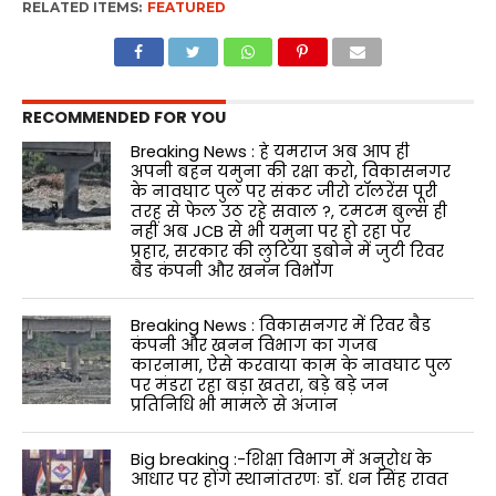
RELATED ITEMS:
FEATURED
RECOMMENDED FOR YOU
Breaking News : हे यमराज अब आप ही
अपनी बहन यमुना की रक्षा करो, विकासनगर
के नावघाट पुल पर संकट जीरो टॉलरेंस पूरी
तरह से फेल उठ रहे सवाल ?, टमटम बुल्स ही
नहीं अब JCB से भी यमुना पर हो रहा पर
प्रहार, सरकार की लुटिया डुबोने में जुटी रिवर
बैड कंपनी और खनन विभाग
Breaking News : विकासनगर में रिवर बैड
कंपनी और खनन विभाग का गजब
कारनामा, ऐसे करवाया काम के नावघाट पुल
पर मंडरा रहा बड़ा खतरा, बड़े बड़े जन
प्रतिनिधि भी मामले से अंजान
Big breaking :-शिक्षा विभाग में अनुरोध के
आधार पर होंगे स्थानांतरणः डाॅ. धन सिंह रावत