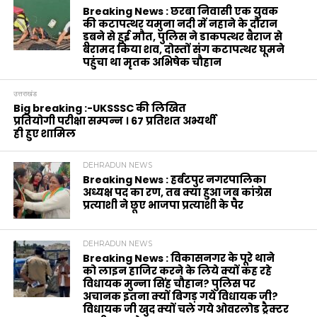
Breaking News : छरबा निवासी एक युवक
की कटापत्थर यमुना नदी में नहाने के दौरान
डूबने से हुई मौत, पुलिस ने डाकपत्थर बैराज से
बरामद किया शव, दोस्तों संग कटापत्थर घूमने
पहुंचा था मृतक अभिषेक चौहान
उत्तराखंड
Big breaking :-UKSSSC की लिखित
प्रतियोगी परीक्षा सम्पन्न । 67 प्रतिशत अभ्यर्थी
ही हुए शामिल
DEHRADUN NEWS
Breaking News : हर्बटपुर नगरपालिका
अध्यक्ष पद का रण, तब क्या हुआ जब कांग्रेस
प्रत्याशी ने छूए भाजपा प्रत्याशी के पैर
DEHRADUN NEWS
Breaking News : विकासनगर के पूरे थाने
को लाइन हाजिर करने के लिये क्यों कह रहे
विधायक मुन्ना सिंह चौहान? पुलिस पर
अचानक इतना क्यों बिगड़ गये विधायक जी?
विधायक जी खुद क्यों चले गये ओवरलोड ट्रैक्टर