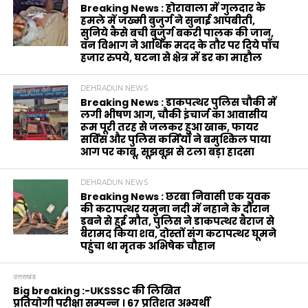
Breaking News : होरावाला में गुलदार के
हमले में जख्मी बुजुर्ग ने सुनाई आपबीती,
सुनिये कैसे बची बुजुर्ग बकरी पालक की जान,
वन विभाग ने आर्थिक मदद के‌ तौर पर दिये पाँच
हजार रुपये, घटना से क्षेत्र में डर का माहौल
DEHRADUN NEWS
Breaking News : डाकपत्थर पुलिस चौकी में
लगी भीषण आग, चौकी इंचार्ज का आवासीय
रूम पूरी तरह से जलकर हुआ खाक, फायर
सर्विस और पुलिस कर्मियों ने बमुश्किल पाया
आग पर काबू, सूझबूझ से टला बड़ा हादसा
DEHRADUN NEWS
Breaking News : छरबा निवासी एक युवक
की कटापत्थर यमुना नदी में नहाने के दौरान
डूबने से हुई मौत, पुलिस ने डाकपत्थर बैराज से
बरामद किया शव, दोस्तों संग कटापत्थर घूमने
पहुंचा था मृतक अभिषेक चौहान
उत्तराखंड
Big breaking :-UKSSSC की लिखित
प्रतियोगी परीक्षा सम्पन्न । 67 प्रतिशत अभ्यर्थी