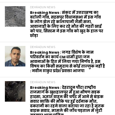
DEHRADUN NEWS
Breaking News : संकट में उत्तराखण्ड का
बटोली गाँव, सहसपुर विधानसभा में इस गाँव
के लोग झेल रहे कालापानी जैसी सजा,
आवाजाही के लिए कर रहे मौत की गहरी खाई
को पार, सिस्टम ने इस गाँव को खुद के हाल पर
छोड़ा
DEHRADUN NEWS
Breaking News : जगह विशेष के नाम
परिवर्तन का कार्य CM धामी द्वारा जन
भावनाओं के हित में लिया गया निर्णय है, इस
विषय का किसी समुदाय से कोई ताल्लुक नहीं है
: नवीन ठाकुर प्रदेश प्रवक्ता भाजपा
DEHRADUN NEWS
Breaking News : देहरादून पौंटा राष्ट्रीय
राजमार्ग के खुशहालपुर में हुआ भीषण सड़क
हादसा, अज्ञात वाहन की चपेट में आने से बाइक
सवार व्यक्ति की मौके पर हुई दर्दनाक मौत,
ढकरानी का रहने वाला बताया जा रहा है मृतक
बाइक सवार, मामले की जाँच पड़ताल में जुटी