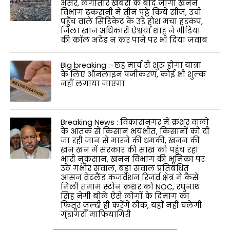
असर, लगातार खबरों के बाद जागा खनन
विभाग ढकरानी में तीन पट्टे किये सीज, उंची
पहुँच वाले सिंडिकेट के उड़े होश मचा हड़कंप,
जिला खान अधिकारी ऐश्वर्या शाह ने मीडिया
की काॅल अटेंड न कर पाने पर भी दिया जवाब
Big breaking :-छह मार्च से शुरू होगा यात्रा
के लिए ऑनलाइन पंजीकरण, कोई भी शुल्क
नहीं लगाया जाएगा
Breaking News : विकासनगर में क्रशर वालो
के आतंक से किसान भयभीत, किसानों को दी
जा रही जान से मारने की धमकी, खनन की
खन खन में सरकार की साख को पहुंच रहा
भारी नुकसान, खनन विभाग की भूमिका पर
उठे गंभीर सवाल, बड़ा सवाल प्रतिबंधित
आसन वेटलैंड कंजर्वेशन रिजर्व क्षेत्र में कैसे
मिली तमाम स्टोन क्रशर को NOC, रघुनाथ
सिंह नेगी बोले ऐसे लोगों के दिमाग का
फितूर जल्दी ही करेंगे ठीक, यहाँ नहीं चलेगी
गुंडागर्दी माफियागिरी