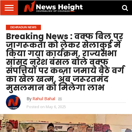
देहरादून/
मसूरी
उत्तराखंड
उत्तरप्रदेश
राष्ट्रीय
अंतरराष्ट्रीय
क्राइम/
खेल/
ज्योतिष
शिक्षा
स्वास्थ्य
DEHRADUN NEWS
दुर्घटना
मनोरंजन
Breaking News : वक्फ बिल पर
जागरूकता को लेकर सेलाकुई में
किया गया कार्यक्रम, राज्यसभा
सांसद नरेश बंसल बोले वक्फ
संपत्तियों पर कब्ज़ा जमाये बैठे वर्ग
का खेल खत्म, अब जरूरतमंद
मुसलमान को मिलेगा लाभ
By
Rahul Bahal
Posted on
May 6, 2025