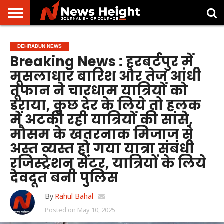
देहरादून/
मसूरी
उत्तराखंड
उत्तरप्रदेश
राष्ट्रीय
अंतरराष्ट्रीय
क्राइम/
खेल/
ज्योतिष
शिक्षा
स्वास्थ्य
DEHRADUN NEWS
दुर्घटना
मनोरंजन
Breaking News : हरबर्टपुर में
मूसलाधार बारिश और तेज आंधी
तूफान ने चारधाम यात्रियों को
डराया, कुछ देर के लिये तो हलक
में अटकी रही यात्रियों की सांसे,
मौसम के खतरनाक मिजाज से
अस्त व्यस्त हो गया यात्रा संबंधी
रजिस्ट्रेशन सेंटर, यात्रियों के लिये
देवदूत बनी पुलिस
By
Rahul Bahal
Posted on
May 10, 2025