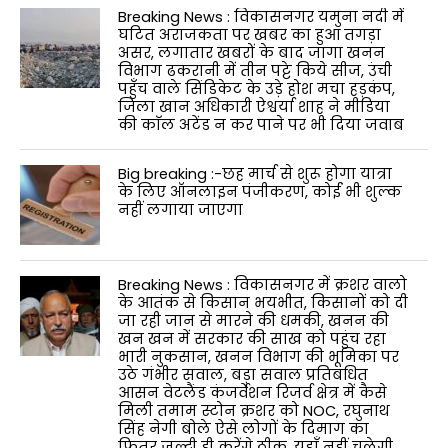
Breaking News : विकासनगर यमुना नदी में
घटित अराजकता पर खबर का हुआ तगड़ा
असर, लगातार खबरों के बाद जागा खनन
विभाग ढकरानी में तीन पट्टे किये सीज, उंची
पहुँच वाले सिंडिकेट के उड़े होश मचा हड़कंप,
जिला खान अधिकारी ऐश्वर्या शाह ने मीडिया
की काॅल अटेंड न कर पाने पर भी दिया जवाब
Big breaking :-छह मार्च से शुरू होगा यात्रा
के लिए ऑनलाइन पंजीकरण, कोई भी शुल्क
नहीं लगाया जाएगा
Breaking News : विकासनगर में क्रशर वालो
के आतंक से किसान भयभीत, किसानों को दी
जा रही जान से मारने की धमकी, खनन की
खन खन में सरकार की साख को पहुंच रहा
भारी नुकसान, खनन विभाग की भूमिका पर
उठे गंभीर सवाल, बड़ा सवाल प्रतिबंधित
आसन वेटलैंड कंजर्वेशन रिजर्व क्षेत्र में कैसे
मिली तमाम स्टोन क्रशर को NOC, रघुनाथ
सिंह नेगी बोले ऐसे लोगों के दिमाग का
फितूर जल्दी ही करेंगे ठीक, यहाँ नहीं चलेगी