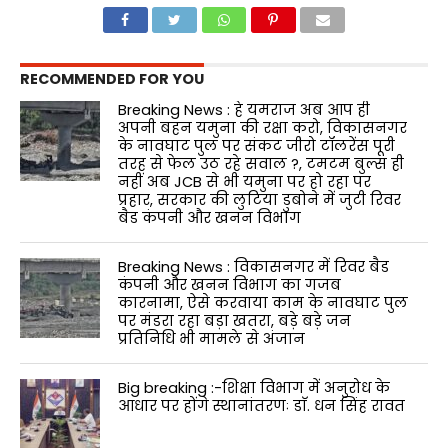
RECOMMENDED FOR YOU
Breaking News : हे यमराज अब आप ही
अपनी बहन यमुना की रक्षा करो, विकासनगर
के नावघाट पुल पर संकट जीरो टॉलरेंस पूरी
तरह से फेल उठ रहे सवाल ?, टमटम बुल्स ही
नहीं अब JCB से भी यमुना पर हो रहा पर
प्रहार, सरकार की लुटिया डुबोने में जुटी रिवर
बैड कंपनी और खनन विभाग
Breaking News : विकासनगर में रिवर बैड
कंपनी और खनन विभाग का गजब
कारनामा, ऐसे करवाया काम के नावघाट पुल
पर मंडरा रहा बड़ा खतरा, बड़े बड़े जन
प्रतिनिधि भी मामले से अंजान
Big breaking :-शिक्षा विभाग में अनुरोध के
आधार पर होंगे स्थानांतरणः डाॅ. धन सिंह रावत