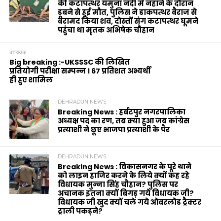
की कटापत्थर यमुना नदी में नहाने के दौरान
डूबने से हुई मौत, पुलिस ने डाकपत्थर बैराज से
बरामद किया शव, दोस्तों संग कटापत्थर घूमने
पहुंचा था मृतक अभिषेक चौहान
उत्तराखंड
Big breaking :-UKSSSC की लिखित
प्रतियोगी परीक्षा सम्पन्न । 67 प्रतिशत अभ्यर्थी
ही हुए शामिल
DEHRADUN NEWS
Breaking News : हर्बटपुर नगरपालिका
अध्यक्ष पद का रण, तब क्या हुआ जब कांग्रेस
प्रत्याशी ने छूए भाजपा प्रत्याशी के पैर
DEHRADUN NEWS
Breaking News : विकासनगर के पूरे थाने
को लाइन हाजिर करने के लिये क्यों कह रहे
विधायक मुन्ना सिंह चौहान? पुलिस पर
अचानक इतना क्यों बिगड़ गये विधायक जी?
विधायक जी खुद क्यों चले गये ओवरलोड ट्रैक्टर
ट्राली पकड़ने?