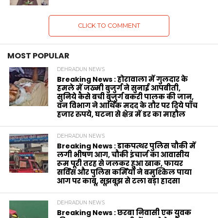
CLICK TO COMMENT
MOST POPULAR
DEHRADUN NEWS
Breaking News : होरावाला में गुलदार के
हमले में जख्मी बुजुर्ग ने सुनाई आपबीती,
सुनिये कैसे बची बुजुर्ग बकरी पालक की जान,
वन विभाग ने आर्थिक मदद के‌ तौर पर दिये पाँच
हजार रुपये, घटना से क्षेत्र में डर का माहौल
DEHRADUN NEWS
Breaking News : डाकपत्थर पुलिस चौकी में
लगी भीषण आग, चौकी इंचार्ज का आवासीय
रूम पूरी तरह से जलकर हुआ खाक, फायर
सर्विस और पुलिस कर्मियों ने बमुश्किल पाया
आग पर काबू, सूझबूझ से टला बड़ा हादसा
DEHRADUN NEWS
Breaking News : छरबा निवासी एक युवक