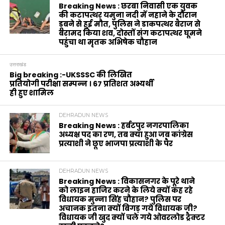
Breaking News : छरबा निवासी एक युवक
की कटापत्थर यमुना नदी में नहाने के दौरान
डूबने से हुई मौत, पुलिस ने डाकपत्थर बैराज से
बरामद किया शव, दोस्तों संग कटापत्थर घूमने
पहुंचा था मृतक अभिषेक चौहान
उत्तराखंड
Big breaking :-UKSSSC की लिखित
प्रतियोगी परीक्षा सम्पन्न । 67 प्रतिशत अभ्यर्थी
ही हुए शामिल
DEHRADUN NEWS
Breaking News : हर्बटपुर नगरपालिका
अध्यक्ष पद का रण, तब क्या हुआ जब कांग्रेस
प्रत्याशी ने छूए भाजपा प्रत्याशी के पैर
DEHRADUN NEWS
Breaking News : विकासनगर के पूरे थाने
को लाइन हाजिर करने के लिये क्यों कह रहे
विधायक मुन्ना सिंह चौहान? पुलिस पर
अचानक इतना क्यों बिगड़ गये विधायक जी?
विधायक जी खुद क्यों चले गये ओवरलोड ट्रैक्टर