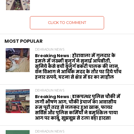
CLICK TO COMMENT
MOST POPULAR
DEHRADUN NEWS
Breaking News : होरावाला में गुलदार के
हमले में जख्मी बुजुर्ग ने सुनाई आपबीती,
सुनिये कैसे बची बुजुर्ग बकरी पालक की जान,
वन विभाग ने आर्थिक मदद के‌ तौर पर दिये पाँच
हजार रुपये, घटना से क्षेत्र में डर का माहौल
DEHRADUN NEWS
Breaking News : डाकपत्थर पुलिस चौकी में
लगी भीषण आग, चौकी इंचार्ज का आवासीय
रूम पूरी तरह से जलकर हुआ खाक, फायर
सर्विस और पुलिस कर्मियों ने बमुश्किल पाया
आग पर काबू, सूझबूझ से टला बड़ा हादसा
DEHRADUN NEWS