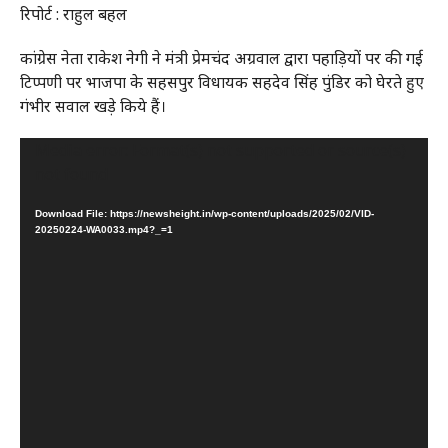
रिपोर्ट : राहुल बहल
कांग्रेस नेता राकेश नेगी ने मंत्री प्रेमचंद अग्रवाल द्वारा पहाड़ियों पर की गई
टिप्पणी पर भाजपा के सहसपुर विधायक सहदेव सिंह पुंडिर को घेरते हुए
गंभीर सवाल खड़े किये हैं।
Video
Media error: Format(s) not supported or source(s)
Player
not found
Download File: https://newsheight.in/wp-content/uploads/2025/02/VID-
20250224-WA0033.mp4?_=1