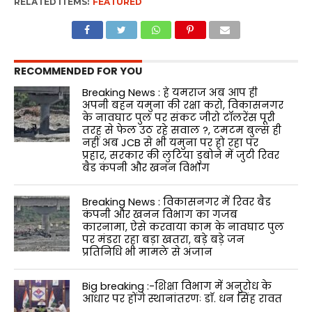
RELATED ITEMS:
FEATURED
RECOMMENDED FOR YOU
Breaking News : हे यमराज अब आप ही
अपनी बहन यमुना की रक्षा करो, विकासनगर
के नावघाट पुल पर संकट जीरो टॉलरेंस पूरी
तरह से फेल उठ रहे सवाल ?, टमटम बुल्स ही
नहीं अब JCB से भी यमुना पर हो रहा पर
प्रहार, सरकार की लुटिया डुबोने में जुटी रिवर
बैड कंपनी और खनन विभाग
Breaking News : विकासनगर में रिवर बैड
कंपनी और खनन विभाग का गजब
कारनामा, ऐसे करवाया काम के नावघाट पुल
पर मंडरा रहा बड़ा खतरा, बड़े बड़े जन
प्रतिनिधि भी मामले से अंजान
Big breaking :-शिक्षा विभाग में अनुरोध के
आधार पर होंगे स्थानांतरणः डाॅ. धन सिंह रावत