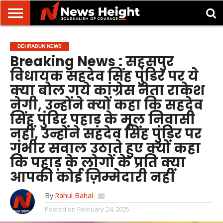
देहरादून/
मसूरी
उत्तराखंड
उत्तरप्रदेश
राष्ट्रीय
अंतरराष्ट्रीय
क्राइम/
खेल/
ज्योतिष
शिक्षा
स्वास्थ्य
DEHRADUN NEWS
दुर्घटना
मनोरंजन
Breaking News : सहसपुर
विधायक सहदेव सिंह पुंडिर पर ये
क्या बोल गये कांग्रेस नेता राकेश
नेगी, उन्होंने क्यों कहा कि सहदेव
सिंह पुंडिर पहाड़ के मूल निवासी
नहीं, उन्होंने सहदेव सिंह पुंडिर पर
गंभीर सवाल उठाते हुए क्यों कहा
कि पहाड़ के लोगों के प्रति क्या
आपकी कोई ज़िम्मेदारी नहीं
By
Rahul Bahal
Posted on
February 24, 2025