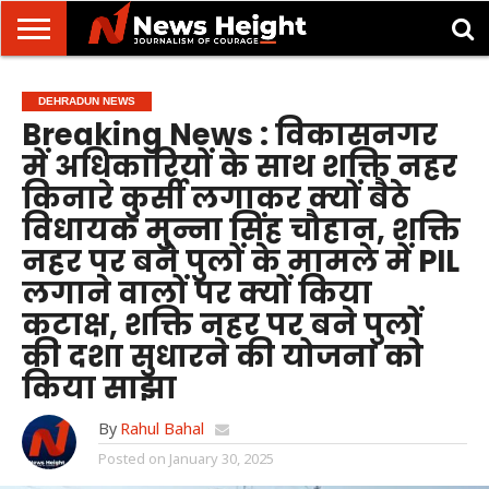
देहरादून/
मसूरी
उत्तराखंड
उत्तरप्रदेश
राष्ट्रीय
अंतरराष्ट्रीय
क्राइम/
खेल/
ज्योतिष
शिक्षा
स्वास्थ्य
DEHRADUN NEWS
दुर्घटना
मनोरंजन
Breaking News : विकासनगर
में अधिकारियों के साथ शक्ति नहर
किनारे कुर्सी लगाकर क्यों बैठे
विधायक मुन्ना सिंह चौहान, शक्ति
नहर पर बने पुलों के मामले में PIL
लगाने वालों पर क्यों किया
कटाक्ष, शक्ति नहर पर बने पुलों
की दशा सुधारने की योजना को
किया साझा
By
Rahul Bahal
Posted on
January 30, 2025