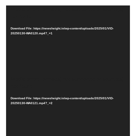
Video
Media error: Format(s) not supported or source(s)
Player
not found
Download File: https://newsheight.in/wp-content/uploads/2025/01/VID-
20250130-WA0120.mp4?_=1
Video
Media error: Format(s) not supported or source(s)
Player
not found
Download File: https://newsheight.in/wp-content/uploads/2025/01/VID-
20250130-WA0121.mp4?_=2