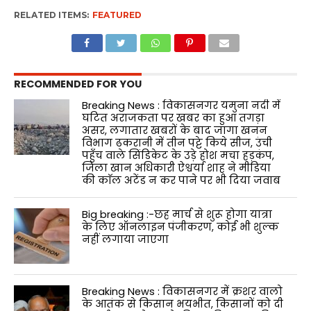
RELATED ITEMS:
FEATURED
RECOMMENDED FOR YOU
Breaking News : विकासनगर यमुना नदी में
घटित अराजकता पर खबर का हुआ तगड़ा
असर, लगातार खबरों के बाद जागा खनन
विभाग ढकरानी में तीन पट्टे किये सीज, उंची
पहुँच वाले सिंडिकेट के उड़े होश मचा हड़कंप,
जिला खान अधिकारी ऐश्वर्या शाह ने मीडिया
की काॅल अटेंड न कर पाने पर भी दिया जवाब
Big breaking :-छह मार्च से शुरू होगा यात्रा
के लिए ऑनलाइन पंजीकरण, कोई भी शुल्क
नहीं लगाया जाएगा
Breaking News : विकासनगर में क्रशर वालो
के आतंक से किसान भयभीत, किसानों को दी