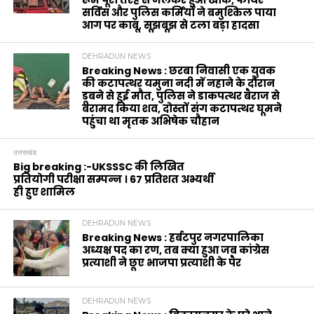
रूम पूरी तरह से जलकर हुआ खाक, फायर
सर्विस और पुलिस कर्मियों ने बमुश्किल पाया
आग पर काबू, सूझबूझ से टला बड़ा हादसा
DEHRADUN NEWS
Breaking News : छरबा निवासी एक युवक
की कटापत्थर यमुना नदी में नहाने के दौरान
डूबने से हुई मौत, पुलिस ने डाकपत्थर बैराज से
बरामद किया शव, दोस्तों संग कटापत्थर घूमने
पहुंचा था मृतक अभिषेक चौहान
उत्तराखंड
Big breaking :-UKSSSC की लिखित
प्रतियोगी परीक्षा सम्पन्न । 67 प्रतिशत अभ्यर्थी
ही हुए शामिल
DEHRADUN NEWS
Breaking News : हर्बटपुर नगरपालिका
अध्यक्ष पद का रण, तब क्या हुआ जब कांग्रेस
प्रत्याशी ने छूए भाजपा प्रत्याशी के पैर
DEHRADUN NEWS