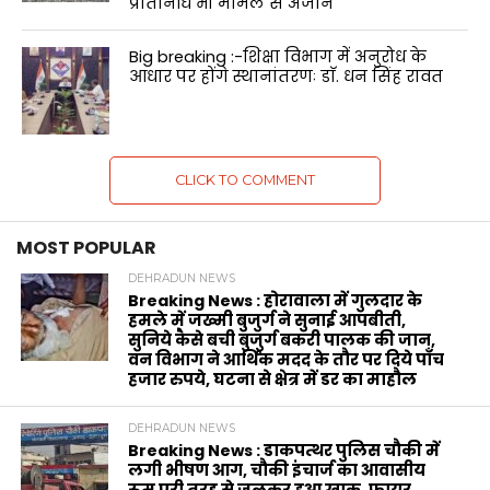
प्रतिनिधि भी मामले से अंजान
Big breaking :-शिक्षा विभाग में अनुरोध के
आधार पर होंगे स्थानांतरणः डाॅ. धन सिंह रावत
CLICK TO COMMENT
MOST POPULAR
DEHRADUN NEWS
Breaking News : होरावाला में गुलदार के
हमले में जख्मी बुजुर्ग ने सुनाई आपबीती,
सुनिये कैसे बची बुजुर्ग बकरी पालक की जान,
वन विभाग ने आर्थिक मदद के‌ तौर पर दिये पाँच
हजार रुपये, घटना से क्षेत्र में डर का माहौल
DEHRADUN NEWS
Breaking News : डाकपत्थर पुलिस चौकी में
लगी भीषण आग, चौकी इंचार्ज का आवासीय