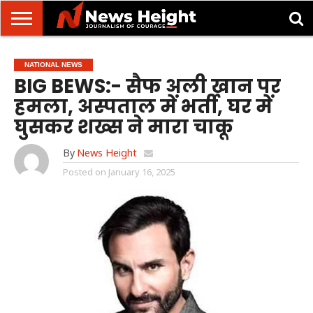
देहरादून/
मसूरी
उत्तराखंड
उत्तरप्रदेश
राष्ट्रीय
अंतरराष्ट्रीय
क्राइम/
खेल/
ज्योतिष
शिक्षा
स्वास्थ्य
NATIONAL NEWS
दुर्घटना
मनोरंजन
BIG BEWS:- सैफ अली खान पर
हमला, अस्पताल में भर्ती, घर में
घुसकर शख्स ने मारा चाकू
By
News Height
Posted on
January 16, 2025