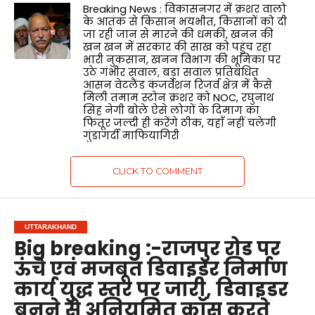
Breaking News : विकासनगर में क्रशर वालो
के आतंक से किसान भयभीत, किसानों को दी
जा रही जान से मारने की धमकी, खनन की
खन खन में सरकार की साख को पहुंच रहा
भारी नुकसान, खनन विभाग की भूमिका पर
उठे गंभीर सवाल, बड़ा सवाल प्रतिबंधित
आसन वेटलैंड कंजर्वेशन रिजर्व क्षेत्र में कैसे
मिली तमाम स्टोन क्रशर को NOC, रघुनाथ
सिंह नेगी बोले ऐसे लोगों के दिमाग का
फितूर जल्दी ही करेंगे ठीक, यहाँ नहीं चलेगी
गुंडागर्दी माफियागिरी
CLICK TO COMMENT
UTTARAKHAND
Big breaking :-राजपुर रोड पर
ऊंचे एवं मजबूत डिवाइडर निर्माण
कार्य युद्ध स्तर पर जारी, डिवाइडर
बनने से अनियमित क्रॉस करते