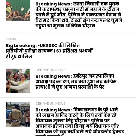
Breaking News : छरबा निवासी एक युवक
की कटापत्थर यमुना नदी में नहाने के दौरान
डूबने से हुई मौत, पुलिस ने डाकपत्थर बैराज से
बरामद किया शव, दोस्तों संग कटापत्थर घूमने
पहुंचा था मृतक अभिषेक चौहान
उत्तराखंड
Big breaking :-UKSSSC की लिखित
प्रतियोगी परीक्षा सम्पन्न । 67 प्रतिशत अभ्यर्थी
ही हुए शामिल
DEHRADUN NEWS
Breaking News : हर्बटपुर नगरपालिका
अध्यक्ष पद का रण, तब क्या हुआ जब कांग्रेस
प्रत्याशी ने छूए भाजपा प्रत्याशी के पैर
DEHRADUN NEWS
Breaking News : विकासनगर के पूरे थाने
को लाइन हाजिर करने के लिये क्यों कह रहे
विधायक मुन्ना सिंह चौहान? पुलिस पर
अचानक इतना क्यों बिगड़ गये विधायक जी?
विधायक जी खुद क्यों चले गये ओवरलोड ट्रैक्टर