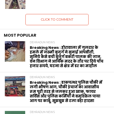
CLICK TO COMMENT
MOST POPULAR
DEHRADUN NEWS
Breaking News : होरावाला में गुलदार के
हमले में जख्मी बुजुर्ग ने सुनाई आपबीती,
सुनिये कैसे बची बुजुर्ग बकरी पालक की जान,
वन विभाग ने आर्थिक मदद के‌ तौर पर दिये पाँच
हजार रुपये, घटना से क्षेत्र में डर का माहौल
DEHRADUN NEWS
Breaking News : डाकपत्थर पुलिस चौकी में
लगी भीषण आग, चौकी इंचार्ज का आवासीय
रूम पूरी तरह से जलकर हुआ खाक, फायर
सर्विस और पुलिस कर्मियों ने बमुश्किल पाया
आग पर काबू, सूझबूझ से टला बड़ा हादसा
DEHRADUN NEWS