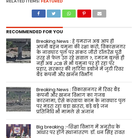
RELATED ITEMS:
FEATURED
RECOMMENDED FOR YOU
Breaking News : हे यमराज अब आप ही
अपनी बहन यमुना की रक्षा करो, विकासनगर
के नावघाट पुल पर संकट जीरो टॉलरेंस पूरी
तरह से फेल उठ रहे सवाल ?, टमटम बुल्स ही
नहीं अब JCB से भी यमुना पर हो रहा पर
प्रहार, सरकार की लुटिया डुबोने में जुटी रिवर
बैड कंपनी और खनन विभाग
Breaking News : विकासनगर में रिवर बैड
कंपनी और खनन विभाग का गजब
कारनामा, ऐसे करवाया काम के नावघाट पुल
पर मंडरा रहा बड़ा खतरा, बड़े बड़े जन
प्रतिनिधि भी मामले से अंजान
Big breaking :-शिक्षा विभाग में अनुरोध के
आधार पर होंगे स्थानांतरणः डाॅ. धन सिंह रावत