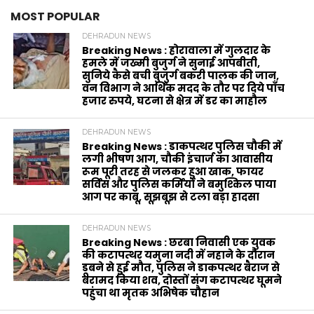
MOST POPULAR
DEHRADUN NEWS
Breaking News : होरावाला में गुलदार के
हमले में जख्मी बुजुर्ग ने सुनाई आपबीती,
सुनिये कैसे बची बुजुर्ग बकरी पालक की जान,
वन विभाग ने आर्थिक मदद के‌ तौर पर दिये पाँच
हजार रुपये, घटना से क्षेत्र में डर का माहौल
DEHRADUN NEWS
Breaking News : डाकपत्थर पुलिस चौकी में
लगी भीषण आग, चौकी इंचार्ज का आवासीय
रूम पूरी तरह से जलकर हुआ खाक, फायर
सर्विस और पुलिस कर्मियों ने बमुश्किल पाया
आग पर काबू, सूझबूझ से टला बड़ा हादसा
DEHRADUN NEWS
Breaking News : छरबा निवासी एक युवक
की कटापत्थर यमुना नदी में नहाने के दौरान
डूबने से हुई मौत, पुलिस ने डाकपत्थर बैराज से
बरामद किया शव, दोस्तों संग कटापत्थर घूमने
पहुंचा था मृतक अभिषेक चौहान