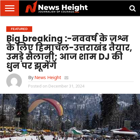
देहरादून/
मसूरी
उत्तराखंड
उत्तरप्रदेश
राष्ट्रीय
अंतरराष्ट्रीय
क्राइम/
खेल/
ज्योतिष
शिक्षा
स्वास्थ्य
FEATURED
दुर्घटना
मनोरंजन
Big breaking :-नववर्ष के जश्न
के लिए हिमाचल-उत्तराखंड तैयार,
उमड़े सैलानी; आज शाम DJ की
धुन पर झूमेंगे
By
News Height
Posted on
December 31, 2024