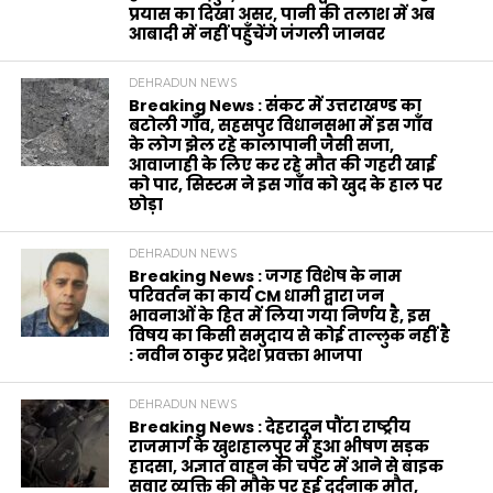
प्रयास का दिखा असर, पानी की तलाश में अब
आबादी में नहीं पहुँचेंगे जंगली जानवर
DEHRADUN NEWS
Breaking News : संकट में उत्तराखण्ड का
बटोली गाँव, सहसपुर विधानसभा में इस गाँव
के लोग झेल रहे कालापानी जैसी सजा,
आवाजाही के लिए कर रहे मौत की गहरी खाई
को पार, सिस्टम ने इस गाँव को खुद के हाल पर
छोड़ा
DEHRADUN NEWS
Breaking News : जगह विशेष के नाम
परिवर्तन का कार्य CM धामी द्वारा जन
भावनाओं के हित में लिया गया निर्णय है, इस
विषय का किसी समुदाय से कोई ताल्लुक नहीं है
: नवीन ठाकुर प्रदेश प्रवक्ता भाजपा
DEHRADUN NEWS
Breaking News : देहरादून पौंटा राष्ट्रीय
राजमार्ग के खुशहालपुर में हुआ भीषण सड़क
हादसा, अज्ञात वाहन की चपेट में आने से बाइक
सवार व्यक्ति की मौके पर हुई दर्दनाक मौत,