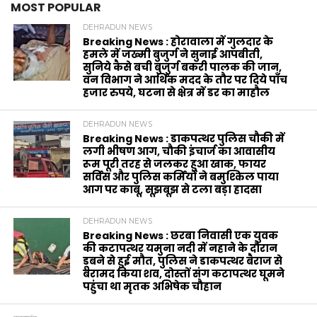
MOST POPULAR
DEHRADUN NEWS
Breaking News : होरावाला में गुलदार के
हमले में जख्मी बुजुर्ग ने सुनाई आपबीती,
सुनिये कैसे बची बुजुर्ग बकरी पालक की जान,
वन विभाग ने आर्थिक मदद के‌ तौर पर दिये पाँच
हजार रुपये, घटना से क्षेत्र में डर का माहौल
DEHRADUN NEWS
Breaking News : डाकपत्थर पुलिस चौकी में
लगी भीषण आग, चौकी इंचार्ज का आवासीय
रूम पूरी तरह से जलकर हुआ खाक, फायर
सर्विस और पुलिस कर्मियों ने बमुश्किल पाया
आग पर काबू, सूझबूझ से टला बड़ा हादसा
DEHRADUN NEWS
Breaking News : छरबा निवासी एक युवक
की कटापत्थर यमुना नदी में नहाने के दौरान
डूबने से हुई मौत, पुलिस ने डाकपत्थर बैराज से
बरामद किया शव, दोस्तों संग कटापत्थर घूमने
पहुंचा था मृतक अभिषेक चौहान