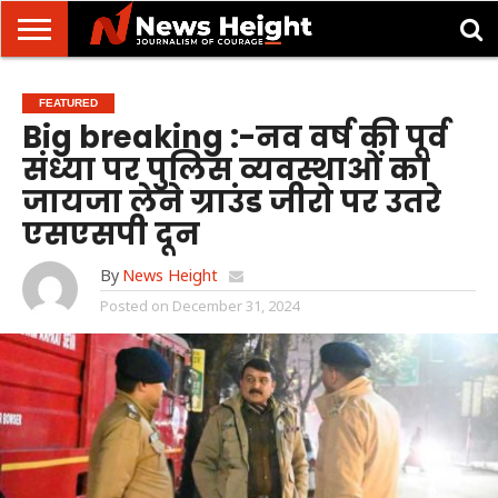
देहरादून/
मसूरी
उत्तराखंड
उत्तरप्रदेश
राष्ट्रीय
अंतरराष्ट्रीय
क्राइम/
खेल/
ज्योतिष
शिक्षा
स्वास्थ्य
FEATURED
दुर्घटना
मनोरंजन
Big breaking :-नव वर्ष की पूर्व
संध्या पर पुलिस व्यवस्थाओं का
जायजा लेने ग्राउंड जीरो पर उतरे
एसएसपी दून
By
News Height
Posted on
December 31, 2024