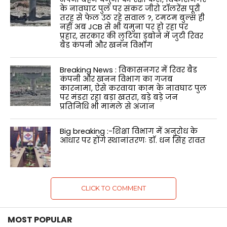
के नावघाट पुल पर संकट जीरो टॉलरेंस पूरी
तरह से फेल उठ रहे सवाल ?, टमटम बुल्स ही
नहीं अब JCB से भी यमुना पर हो रहा पर
प्रहार, सरकार की लुटिया डुबोने में जुटी रिवर
बैड कंपनी और खनन विभाग
Breaking News : विकासनगर में रिवर बैड
कंपनी और खनन विभाग का गजब
कारनामा, ऐसे करवाया काम के नावघाट पुल
पर मंडरा रहा बड़ा खतरा, बड़े बड़े जन
प्रतिनिधि भी मामले से अंजान
Big breaking :-शिक्षा विभाग में अनुरोध के
आधार पर होंगे स्थानांतरणः डाॅ. धन सिंह रावत
CLICK TO COMMENT
MOST POPULAR