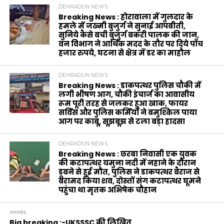
DEHRADUN NEWS
Breaking News : होरावाला में गुलदार के
हमले में जख्मी बुजुर्ग ने सुनाई आपबीती,
सुनिये कैसे बची बुजुर्ग बकरी पालक की जान,
वन विभाग ने आर्थिक मदद के‌ तौर पर दिये पाँच
हजार रुपये, घटना से क्षेत्र में डर का माहौल
DEHRADUN NEWS
Breaking News : डाकपत्थर पुलिस चौकी में
लगी भीषण आग, चौकी इंचार्ज का आवासीय
रूम पूरी तरह से जलकर हुआ खाक, फायर
सर्विस और पुलिस कर्मियों ने बमुश्किल पाया
आग पर काबू, सूझबूझ से टला बड़ा हादसा
DEHRADUN NEWS
Breaking News : छरबा निवासी एक युवक
की कटापत्थर यमुना नदी में नहाने के दौरान
डूबने से हुई मौत, पुलिस ने डाकपत्थर बैराज से
बरामद किया शव, दोस्तों संग कटापत्थर घूमने
पहुंचा था मृतक अभिषेक चौहान
उत्तराखंड
Big breaking :-UKSSSC की लिखित