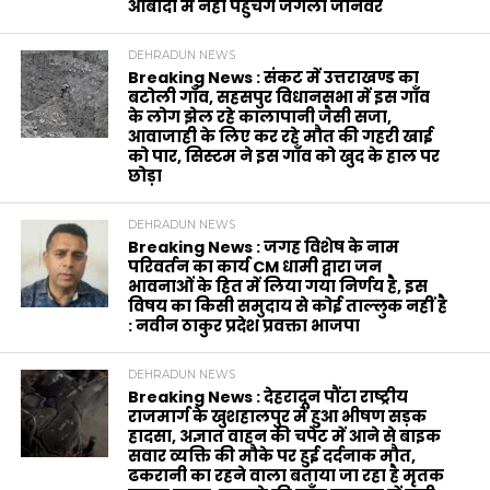
आबादी में नहीं पहुँचेंगे जंगली जानवर
DEHRADUN NEWS
Breaking News : संकट में उत्तराखण्ड का
बटोली गाँव, सहसपुर विधानसभा में इस गाँव
के लोग झेल रहे कालापानी जैसी सजा,
आवाजाही के लिए कर रहे मौत की गहरी खाई
को पार, सिस्टम ने इस गाँव को खुद के हाल पर
छोड़ा
DEHRADUN NEWS
Breaking News : जगह विशेष के नाम
परिवर्तन का कार्य CM धामी द्वारा जन
भावनाओं के हित में लिया गया निर्णय है, इस
विषय का किसी समुदाय से कोई ताल्लुक नहीं है
: नवीन ठाकुर प्रदेश प्रवक्ता भाजपा
DEHRADUN NEWS
Breaking News : देहरादून पौंटा राष्ट्रीय
राजमार्ग के खुशहालपुर में हुआ भीषण सड़क
हादसा, अज्ञात वाहन की चपेट में आने से बाइक
सवार व्यक्ति की मौके पर हुई दर्दनाक मौत,
ढकरानी का रहने वाला बताया जा रहा है मृतक