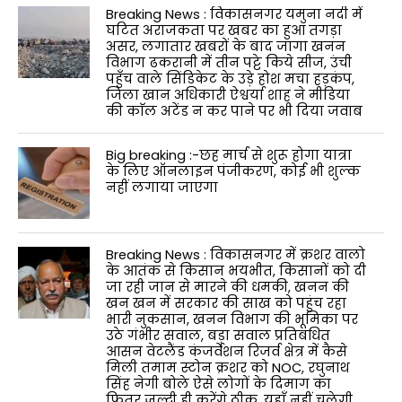
Breaking News : विकासनगर यमुना नदी में
घटित अराजकता पर खबर का हुआ तगड़ा
असर, लगातार खबरों के बाद जागा खनन
विभाग ढकरानी में तीन पट्टे किये सीज, उंची
पहुँच वाले सिंडिकेट के उड़े होश मचा हड़कंप,
जिला खान अधिकारी ऐश्वर्या शाह ने मीडिया
की काॅल अटेंड न कर पाने पर भी दिया जवाब
Big breaking :-छह मार्च से शुरू होगा यात्रा
के लिए ऑनलाइन पंजीकरण, कोई भी शुल्क
नहीं लगाया जाएगा
Breaking News : विकासनगर में क्रशर वालो
के आतंक से किसान भयभीत, किसानों को दी
जा रही जान से मारने की धमकी, खनन की
खन खन में सरकार की साख को पहुंच रहा
भारी नुकसान, खनन विभाग की भूमिका पर
उठे गंभीर सवाल, बड़ा सवाल प्रतिबंधित
आसन वेटलैंड कंजर्वेशन रिजर्व क्षेत्र में कैसे
मिली तमाम स्टोन क्रशर को NOC, रघुनाथ
सिंह नेगी बोले ऐसे लोगों के दिमाग का
फितूर जल्दी ही करेंगे ठीक, यहाँ नहीं चलेगी