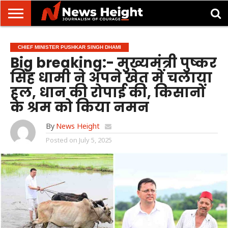
देहरादून/
मसूरी
उत्तराखंड
उत्तरप्रदेश
राष्ट्रीय
अंतरराष्ट्रीय
क्राइम/
खेल/
ज्योतिष
शिक्षा
स्वास्थ्य
CHIEF MINISTER PUSHKAR SINGH DHAMI
दुर्घटना
मनोरंजन
Big breaking:- मुख्यमंत्री पुष्कर
सिंह धामी ने अपने खेत में चलाया
हल, धान की रोपाई की, किसानों
के श्रम को किया नमन
By
News Height
Posted on
July 5, 2025