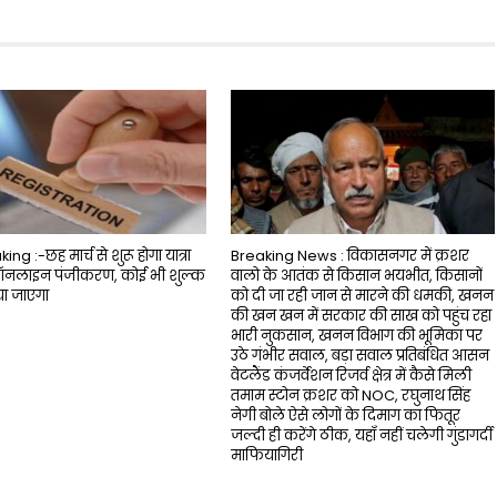
ng :-छह मार्च से शुरू होगा यात्रा
Breaking News : विकासनगर में क्रशर
ऑनलाइन पंजीकरण, कोई भी शुल्क
वालो के आतंक से किसान भयभीत, किसानों
या जाएगा
को दी जा रही जान से मारने की धमकी, खनन
की खन खन में सरकार की साख को पहुंच रहा
भारी नुकसान, खनन विभाग की भूमिका पर
उठे गंभीर सवाल, बड़ा सवाल प्रतिबंधित आसन
वेटलैंड कंजर्वेशन रिजर्व क्षेत्र में कैसे मिली
तमाम स्टोन क्रशर को NOC, रघुनाथ सिंह
नेगी बोले ऐसे लोगों के दिमाग का फितूर
जल्दी ही करेंगे ठीक, यहाँ नहीं चलेगी गुंडागर्दी
माफियागिरी