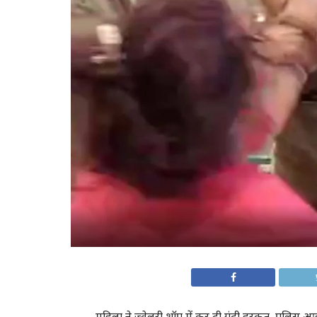
मह‍िला ने ज्वेलरी शॉप में कर दी गंदी हरकत, पुल‍िस आ