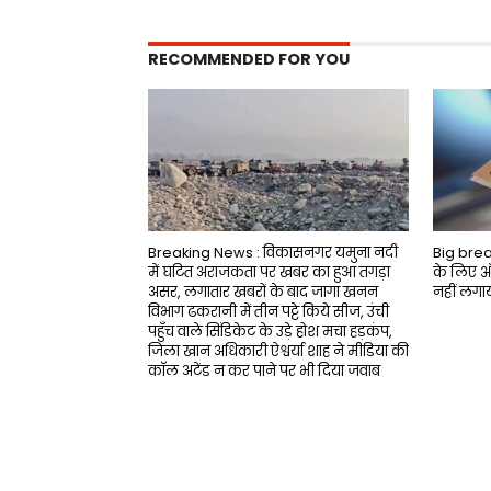
RECOMMENDED FOR YOU
Breaking News : विकासनगर यमुना नदी
Big breaki
में घटित अराजकता पर खबर का हुआ तगड़ा
के लिए 
असर, लगातार खबरों के बाद जागा खनन
नहीं लगा
विभाग ढकरानी में तीन पट्टे किये सीज, उंची
पहुँच वाले सिंडिकेट के उड़े होश मचा हड़कंप,
जिला खान अधिकारी ऐश्वर्या शाह ने मीडिया की
काॅल अटेंड न कर पाने पर भी दिया जवाब