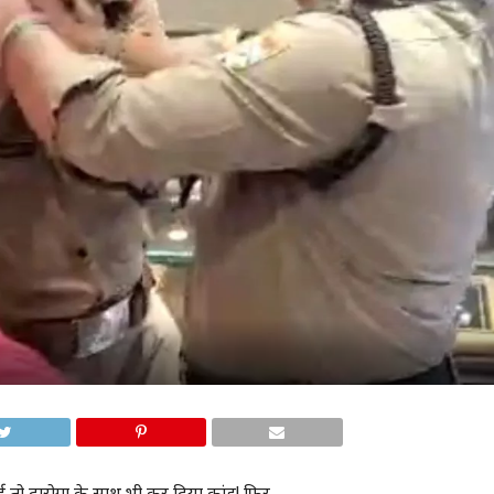
ई तो दारोगा के साथ भी कर द‍िया कांड! फ‍िर…