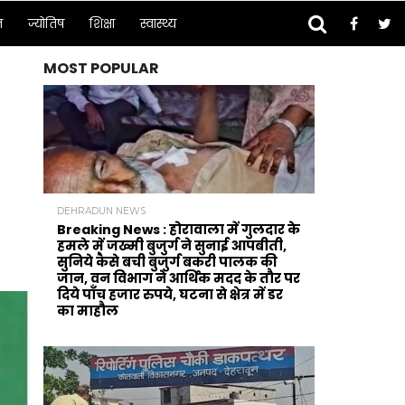
न
ज्योतिष
शिक्षा
स्वास्थ्य
MOST POPULAR
DEHRADUN NEWS
Breaking News : होरावाला में गुलदार के
हमले में जख्मी बुजुर्ग ने सुनाई आपबीती,
सुनिये कैसे बची बुजुर्ग बकरी पालक की
जान, वन विभाग ने आर्थिक मदद के‌ तौर पर
दिये पाँच हजार रुपये, घटना से क्षेत्र में डर
का माहौल