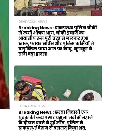
DEHRADUN NEWS
Breaking News : डाकपत्थर पुलिस चौकी
में लगी भीषण आग, चौकी इंचार्ज का
आवासीय रूम पूरी तरह से जलकर हुआ
खाक, फायर सर्विस और पुलिस कर्मियों ने
बमुश्किल पाया आग पर काबू, सूझबूझ से
टला बड़ा हादसा
DEHRADUN NEWS
Breaking News : छरबा निवासी एक
युवक की कटापत्थर यमुना नदी में नहाने
के दौरान डूबने से हुई मौत, पुलिस ने
डाकपत्थर बैराज से बरामद किया शव,