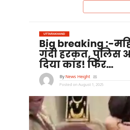
UTTARAKHAND
Big breaking :-मह‍िल
गंदी हरकत, पुल‍िस 
द‍िया कांड! फ‍िर…
By
News Height
Posted on
August 1, 2025