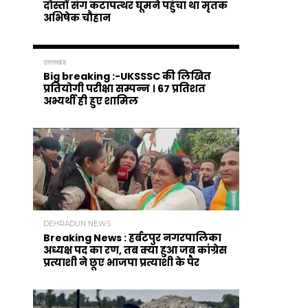
दोस्तों संग कटापत्थर घूमने पहुंचा था मृतक
अभिषेक चौहान
उत्तराखंड
Big breaking :-UKSSSC की लिखित
प्रतियोगी परीक्षा सम्पन्न । 67 प्रतिशत
अभ्यर्थी ही हुए शामिल
DEHRADUN NEWS
Breaking News : हर्बटपुर नगरपालिका
अध्यक्ष पद का रण, तब क्या हुआ जब कांग्रेस
प्रत्याशी ने छूए भाजपा प्रत्याशी के पैर