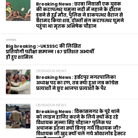
Breaking News : छरबा निवासी एक युवक
की कटापत्थर यमुना नदी में नहाने के दौरान
डूबने से हुई मौत, पुलिस ने डाकपत्थर बैराज से
बरामद किया शव, दोस्तों संग कटापत्थर घूमने
पहुंचा था मृतक अभिषेक चौहान
उत्तराखंड
Big breaking :-UKSSSC की लिखित
प्रतियोगी परीक्षा सम्पन्न । 67 प्रतिशत अभ्यर्थी
ही हुए शामिल
DEHRADUN NEWS
Breaking News : हर्बटपुर नगरपालिका
अध्यक्ष पद का रण, तब क्या हुआ जब कांग्रेस
प्रत्याशी ने छूए भाजपा प्रत्याशी के पैर
DEHRADUN NEWS
Breaking News : विकासनगर के पूरे थाने
को लाइन हाजिर करने के लिये क्यों कह रहे
विधायक मुन्ना सिंह चौहान? पुलिस पर
अचानक इतना क्यों बिगड़ गये विधायक जी?
विधायक जी खुद क्यों चले गये ओवरलोड ट्रैक्टर