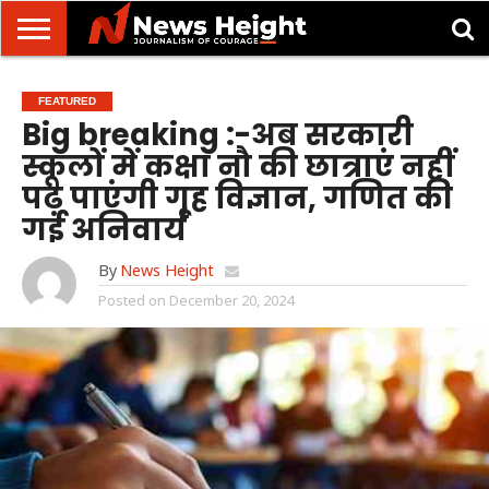
देहरादून/
मसूरी
उत्तराखंड
उत्तरप्रदेश
राष्ट्रीय
अंतरराष्ट्रीय
क्राइम/
खेल/
ज्योतिष
शिक्षा
स्वास्थ्य
FEATURED
दुर्घटना
मनोरंजन
Big breaking :-अब सरकारी
स्कूलों में कक्षा नौ की छात्राएं नहीं
पढ़ पाएंगी गृह विज्ञान, गणित की
गई अनिवार्य
By
News Height
Posted on
December 20, 2024