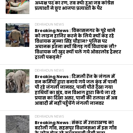
अध्यक्ष पद का रण, तब क्या हुआ जब कांग्रेस
प्रत्याशी ने छूए भाजपा प्रत्याशी के पैर
DEHRADUN NEWS
Breaking News : विकासनगर के पूरे थाने
को लाइन हाजिर करने के लिये क्यों कह रहे
विधायक मुन्ना सिंह चौहान? पुलिस पर
अचानक इतना क्यों बिगड़ गये विधायक जी?
विधायक जी खुद क्यों चले गये ओवरलोड ट्रैक्टर
ट्राली पकड़ने?
DEHRADUN NEWS
Breaking News : टिमली रेंज के जंगल में
वन कर्मियों द्वारा बनाये गये जल कुंड में पानी
पी रहे जंगली जानवर, पानी पीते देखा गया
हाथियों का झुंड, वन विभाग द्वारा किये जा रहे
प्रयास का दिखा असर, पानी की तलाश में अब
आबादी में नहीं पहुँचेंगे जंगली जानवर
DEHRADUN NEWS
Breaking News : संकट में उत्तराखण्ड का
बटोली गाँव, सहसपुर विधानसभा में इस गाँव