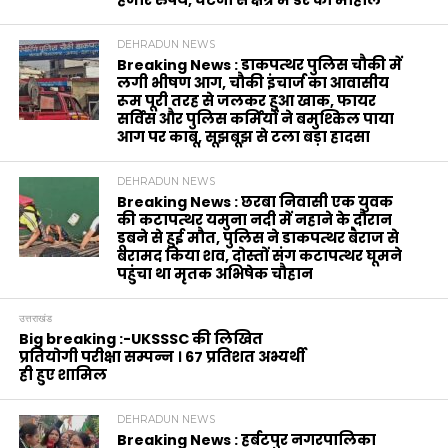
DEHRADUN NEWS
Breaking News : डाकपत्थर पुलिस चौकी में
लगी भीषण आग, चौकी इंचार्ज का आवासीय
रूम पूरी तरह से जलकर हुआ खाक, फायर
सर्विस और पुलिस कर्मियों ने बमुश्किल पाया
आग पर काबू, सूझबूझ से टला बड़ा हादसा
DEHRADUN NEWS
Breaking News : छरबा निवासी एक युवक
की कटापत्थर यमुना नदी में नहाने के दौरान
डूबने से हुई मौत, पुलिस ने डाकपत्थर बैराज से
बरामद किया शव, दोस्तों संग कटापत्थर घूमने
पहुंचा था मृतक अभिषेक चौहान
उत्तराखंड
Big breaking :-UKSSSC की लिखित
प्रतियोगी परीक्षा सम्पन्न । 67 प्रतिशत अभ्यर्थी
ही हुए शामिल
DEHRADUN NEWS
Breaking News : हर्बटपुर नगरपालिका