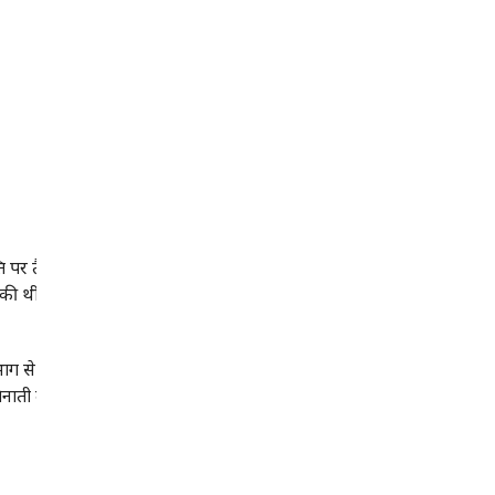
ति पर तैनाती के दौरान अनियमितता बनीं। विभाग के
रु की थी। आरोपपत्र भी तैयार किया, लेकिन दमयंती रावत
िभाग से अनुमति लिए बगैर ही पहले कृषि विभाग और फिर
्हें तैनाती दी गई। कुछ राजनीतिक जानकार उन पर कार्रवाई