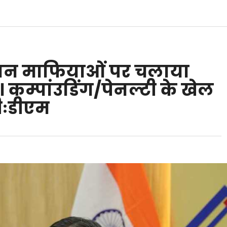
नन माफियाओं पर चलाया
 कम्पांउडिंग/पेनल्टी के खेल
ीःडीएम