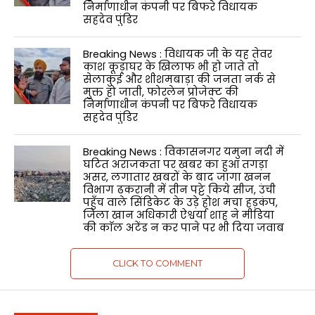
निर्माणाधीन कंपनी पर बिफरे विधायक
सहदेव पुंडिर
Breaking News : विधायक जी के यह तेवर
काश कूड़ाघर के खिलाफ भी हो जाते तो
सेलाकुई और शीशमबाड़ा की जनता नर्क से
मुक्त हो जाती, फोरलेन प्रोजेक्ट की
निर्माणाधीन कंपनी पर बिफरे विधायक
सहदेव पुंडिर
Breaking News : विकासनगर यमुना नदी में
घटित अराजकता पर खबर का हुआ तगड़ा
असर, लगातार खबरों के बाद जागा खनन
विभाग ढकरानी में तीन पट्टे किये सीज, उंची
पहुँच वाले सिंडिकेट के उड़े होश मचा हड़कंप,
जिला खान अधिकारी ऐश्वर्या शाह ने मीडिया
की काॅल अटेंड न कर पाने पर भी दिया जवाब
CLICK TO COMMENT