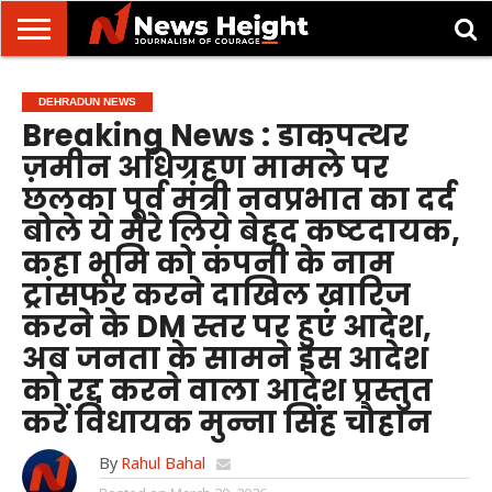
देहरादून/
मसूरी
उत्तराखंड
उत्तरप्रदेश
राष्ट्रीय
अंतरराष्ट्रीय
क्राइम/
खेल/
ज्योतिष
शिक्षा
स्वास्थ्य
DEHRADUN NEWS
दुर्घटना
मनोरंजन
Breaking News : डाकपत्थर
ज़मीन अधिग्रहण मामले पर
छलका पूर्व मंत्री नवप्रभात का दर्द
बोले ये मेरे लिये बेहद कष्टदायक,
कहा भूमि को कंपनी के नाम
ट्रांसफर करने दाखिल ख़ारिज
करने के DM स्तर पर हुए आदेश,
अब जनता के सामने इस आदेश
को रद्द करने वाला आदेश प्रस्तुत
करें विधायक मुन्ना सिंह चौहान
By
Rahul Bahal