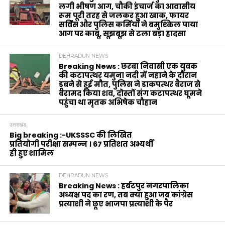
लगी भीषण आग, चौकी इंचार्ज का आवासीय
रूम पूरी तरह से जलकर हुआ खाक, फायर
सर्विस और पुलिस कर्मियों ने बमुश्किल पाया
आग पर काबू, सूझबूझ से टला बड़ा हादसा
DEHRADUN NEWS
Breaking News : छरबा निवासी एक युवक
की कटापत्थर यमुना नदी में नहाने के दौरान
डूबने से हुई मौत, पुलिस ने डाकपत्थर बैराज से
बरामद किया शव, दोस्तों संग कटापत्थर घूमने
पहुंचा था मृतक अभिषेक चौहान
उत्तराखंड
Big breaking :-UKSSSC की लिखित
प्रतियोगी परीक्षा सम्पन्न । 67 प्रतिशत अभ्यर्थी
ही हुए शामिल
DEHRADUN NEWS
Breaking News : हर्बटपुर नगरपालिका
अध्यक्ष पद का रण, तब क्या हुआ जब कांग्रेस
प्रत्याशी ने छूए भाजपा प्रत्याशी के पैर