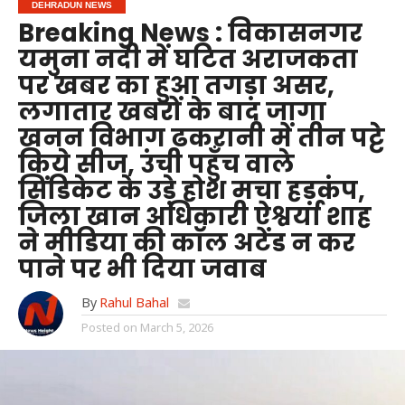
DEHRADUN NEWS
Breaking News : विकासनगर
यमुना नदी में घटित अराजकता
पर खबर का हुआ तगड़ा असर,
लगातार खबरों के बाद जागा
खनन विभाग ढकरानी में तीन पट्टे
किये सीज, उंची पहुँच वाले
सिंडिकेट के उड़े होश मचा हड़कंप,
जिला खान अधिकारी ऐश्वर्या शाह
ने मीडिया की काॅल अटेंड न कर
पाने पर भी दिया जवाब
By
Rahul Bahal
Posted on
March 5, 2026