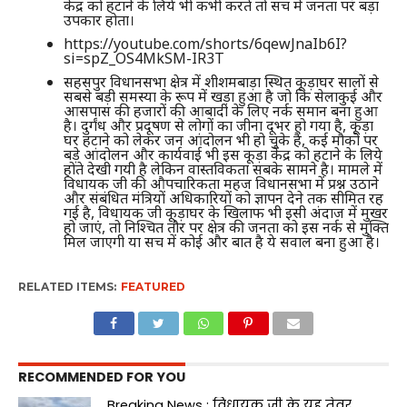
केंद्र को हटाने के लिये भी कभी करते तो सच में जनता पर बड़ा
उपकार होता।
https://youtube.com/shorts/6qewJnaIb6I?
si=spZ_OS4MkSM-IR3T
सहसपुर विधानसभा क्षेत्र में शीशमबाड़ा स्थित कूड़ाघर सालों से
सबसे बड़ी समस्या के रूप में खड़ा हुआ है जो कि सेलाकुई और
आसपास की हजारों की आबादी के लिए नर्क समान बना हुआ
है। दुर्गंध और प्रदूषण से लोगों का जीना दूभर हो गया है, कूड़ा
घर हटाने को लेकर जन आंदोलन भी हो चुके हैं, कई मौको पर
बड़े आंदोलन और कार्यवाई भी इस कूड़ा केंद्र को हटाने के लिये
होते देखी गयी है लेकिन वास्तविकता सबके सामने है। मामले में
विधायक जी की औपचारिकता महज विधानसभा में प्रश्न उठाने
और संबंधित‌ मंत्रियों अधिकारियों को ज्ञापन देने तक सीमित रह
गई है, विधायक जी कूड़ाघर के खिलाफ भी इसी अंदाज में मुखर
हो जाएं, तो निश्चित तौर पर क्षेत्र की जनता को इस नर्क से मुक्ति
मिल जाएगी या सच में कोई और बात है ये सवाल बना हुआ है।
RELATED ITEMS:
FEATURED
RECOMMENDED FOR YOU
Breaking News : विधायक जी के यह तेवर