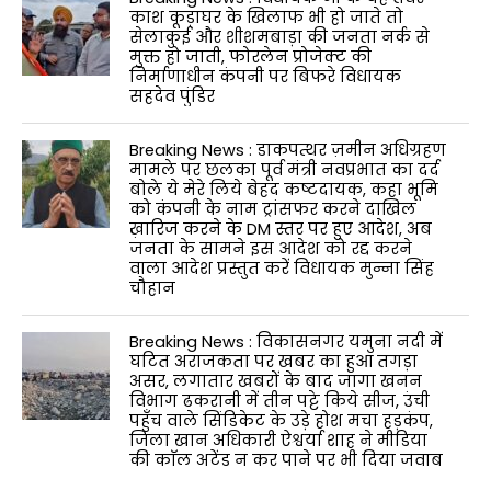
काश कूड़ाघर के खिलाफ भी हो जाते तो
सेलाकुई और शीशमबाड़ा की जनता नर्क से
मुक्त हो जाती, फोरलेन प्रोजेक्ट की
निर्माणाधीन कंपनी पर बिफरे विधायक
सहदेव पुंडिर
Breaking News : डाकपत्थर ज़मीन अधिग्रहण
मामले पर छलका पूर्व मंत्री नवप्रभात का दर्द
बोले ये मेरे लिये बेहद कष्टदायक, कहा भूमि
को कंपनी के नाम ट्रांसफर करने दाखिल
ख़ारिज करने के DM स्तर पर हुए आदेश, अब
जनता के सामने इस आदेश को रद्द करने
वाला आदेश प्रस्तुत करें विधायक मुन्ना सिंह
चौहान
Breaking News : विकासनगर यमुना नदी में
घटित अराजकता पर खबर का हुआ तगड़ा
असर, लगातार खबरों के बाद जागा खनन
विभाग ढकरानी में तीन पट्टे किये सीज, उंची
पहुँच वाले सिंडिकेट के उड़े होश मचा हड़कंप,
जिला खान अधिकारी ऐश्वर्या शाह ने मीडिया
की काॅल अटेंड न कर पाने पर भी दिया जवाब